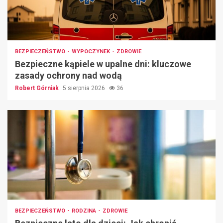
BEZPIECZEŃSTWO
WYPOCZYNEK
ZDROWIE
Bezpieczne kąpiele w upalne dni: kluczowe
zasady ochrony nad wodą
Robert Górniak
5 sierpnia 2026
36
BEZPIECZEŃSTWO
RODZINA
ZDROWIE