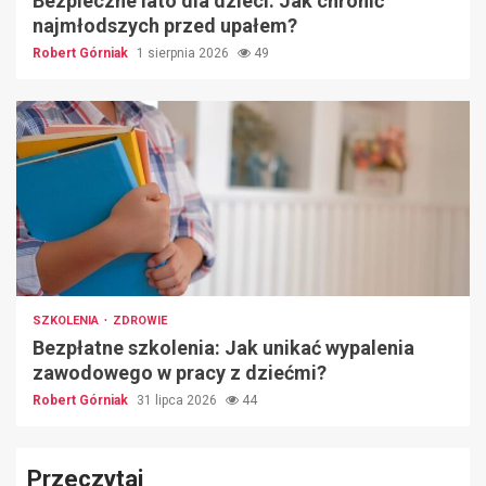
Bezpieczne lato dla dzieci: Jak chronić
najmłodszych przed upałem?
Robert Górniak
1 sierpnia 2026
49
SZKOLENIA
ZDROWIE
Bezpłatne szkolenia: Jak unikać wypalenia
zawodowego w pracy z dziećmi?
Robert Górniak
31 lipca 2026
44
Przeczytaj