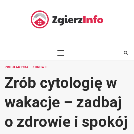
Skip
to
content
PRIMARY
MENU
PROFILAKTYKA
ZDROWIE
Zrób cytologię w
wakacje – zadbaj
o zdrowie i spokój