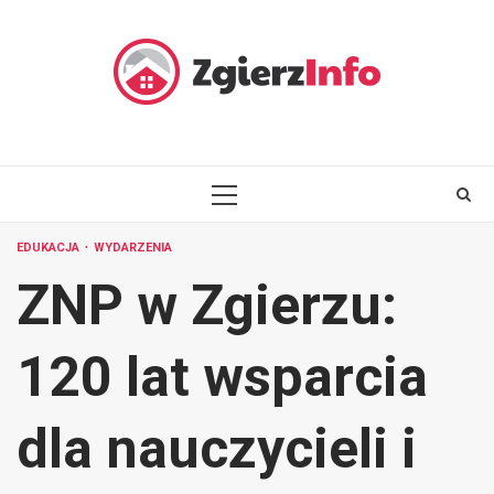
Skip
to
content
PRIMARY
MENU
EDUKACJA
WYDARZENIA
ZNP w Zgierzu:
120 lat wsparcia
dla nauczycieli i