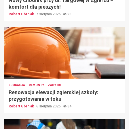
Nowy chodnik przy ul. Targowej w Zgierzu –
komfort dla pieszych!
Robert Górniak
7 sierpnia 2026
23
EDUKACJA
REMONTY
ZABYTKI
Renowacja elewacji zgierskiej szkoły:
przygotowania w toku
Robert Górniak
6 sierpnia 2026
34