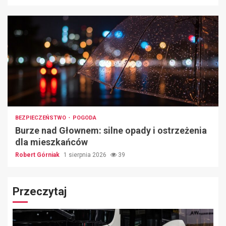
BEZPIECZEŃSTWO
POGODA
Burze nad Głownem: silne opady i ostrzeżenia
dla mieszkańców
Robert Górniak
1 sierpnia 2026
39
Przeczytaj