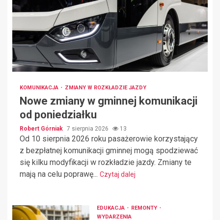
KOMUNIKACJA
ZMIANY W ROZKŁADZIE JAZDY
Nowe zmiany w gminnej komunikacji
od poniedziałku
Robert Górniak
7 sierpnia 2026
13
Od 10 sierpnia 2026 roku pasażerowie korzystający
z bezpłatnej komunikacji gminnej mogą spodziewać
się kilku modyfikacji w rozkładzie jazdy. Zmiany te
mają na celu poprawę...
Czytaj dalej
EDUKACJA
REMONTY
WYDARZENIA