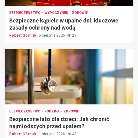
BEZPIECZEŃSTWO
WYPOCZYNEK
ZDROWIE
Bezpieczne kąpiele w upalne dni: kluczowe
zasady ochrony nad wodą
Robert Górniak
5 sierpnia 2026
29
BEZPIECZEŃSTWO
RODZINA
ZDROWIE
Bezpieczne lato dla dzieci: Jak chronić
najmłodszych przed upałem?
Robert Górniak
1 sierpnia 2026
43