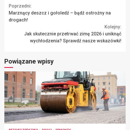
Continue
Poprzedni:
Marznący deszcz i gołoledź – bądź ostrożny na
Reading
drogach!
Kolejny:
Jak skutecznie przetrwać zimę 2026 i uniknąć
wychłodzenia? Sprawdź nasze wskazówki!
Powiązane wpisy