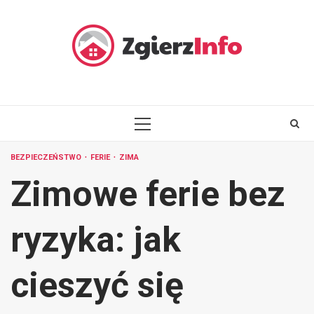
Skip
to
content
PRIMARY
MENU
BEZPIECZEŃSTWO
FERIE
ZIMA
Zimowe ferie bez
ryzyka: jak
cieszyć się