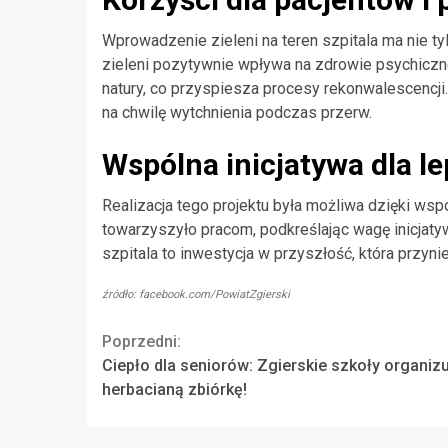
Wprowadzenie zieleni na teren szpitala ma nie ty
zieleni pozytywnie wpływa na zdrowie psychiczn
natury, co przyspiesza procesy rekonwalescencj
na chwilę wytchnienia podczas przerw.
Wspólna inicjatywa dla l
Realizacja tego projektu była możliwa dzięki ws
towarzyszyło pracom, podkreślając wagę inicjat
szpitala to inwestycja w przyszłość, która przyn
źródło: facebook.com/PowiatZgierski
Continue
Poprzedni:
Ciepło dla seniorów: Zgierskie szkoły organizu
Reading
herbacianą zbiórkę!