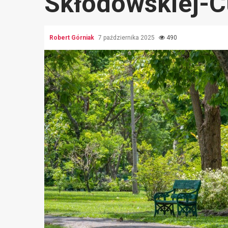
Skłodowskiej-C
Robert Górniak
7 października 2025
490