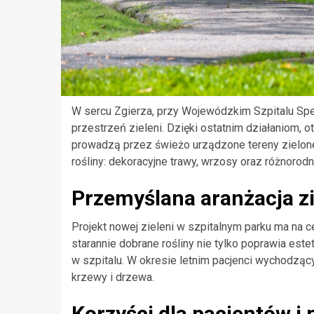
W sercu Zgierza, przy Wojewódzkim Szpitalu Spe
przestrzeń zieleni. Dzięki ostatnim działaniom, o
prowadzą przez świeżo urządzone tereny zielone
rośliny: dekoracyjne trawy, wrzosy oraz różnorod
Przemyślana aranżacja zi
Projekt nowej zieleni w szpitalnym parku ma na c
starannie dobrane rośliny nie tylko poprawia es
w szpitalu. W okresie letnim pacjenci wychodzący
krzewy i drzewa.
Korzyści dla pacjentów i