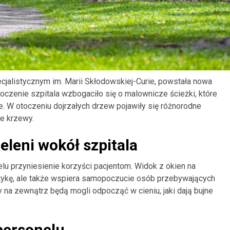
cjalistycznym im. Marii Skłodowskiej-Curie, powstała nowa
toczenie szpitala wzbogaciło się o malownicze ścieżki, które
. W otoczeniu dojrzałych drzew pojawiły się różnorodne
ne krzewy.
eleni wokół szpitala
elu przyniesienie korzyści pacjentom. Widok z okien na
tetykę, ale także wspiera samopoczucie osób przebywających
 na zewnątrz będą mogli odpocząć w cieniu, jaki dają bujne
 personelu