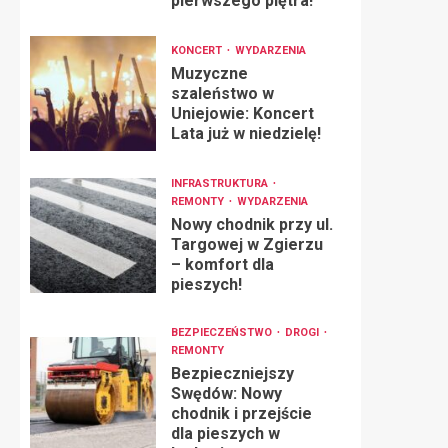
pierwszego piętra!
KONCERT
WYDARZENIA
Muzyczne
szaleństwo w
Uniejowie: Koncert
Lata już w niedzielę!
INFRASTRUKTURA
REMONTY
WYDARZENIA
Nowy chodnik przy ul.
Targowej w Zgierzu
– komfort dla
pieszych!
BEZPIECZEŃSTWO
DROGI
REMONTY
Bezpieczniejszy
Swędów: Nowy
chodnik i przejście
dla pieszych w