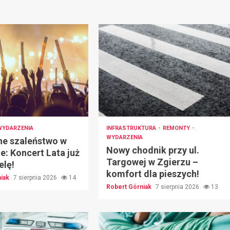
WYDARZENIA
INFRASTRUKTURA
REMONTY
WYDARZENIA
e szaleństwo w
Nowy chodnik przy ul.
e: Koncert Lata już
Targowej w Zgierzu –
elę!
komfort dla pieszych!
niak
7 sierpnia 2026
14
Robert Górniak
7 sierpnia 2026
13