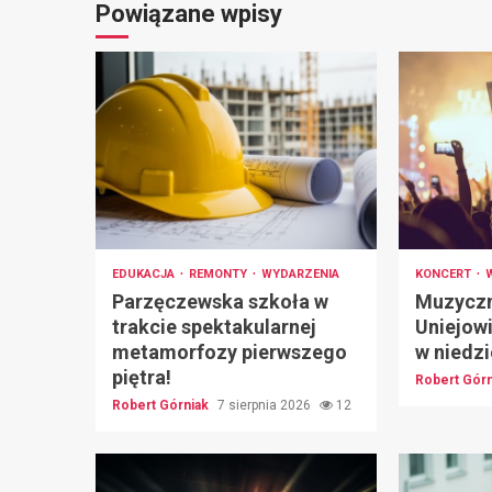
Powiązane wpisy
EDUKACJA
REMONTY
WYDARZENIA
KONCERT
Parzęczewska szkoła w
Muzyczn
trakcie spektakularnej
Uniejowi
metamorfozy pierwszego
w niedzi
piętra!
Robert Gór
Robert Górniak
7 sierpnia 2026
12