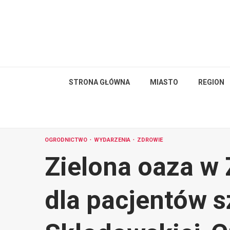
Skip
to
content
STRONA GŁÓWNA
MIASTO
REGION
OGRODNICTWO
WYDARZENIA
ZDROWIE
Zielona oaza w 
dla pacjentów s