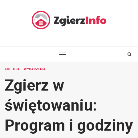
Skip
to
content
PRIMARY
MENU
KULTURA
WYDARZENIA
Zgierz w
świętowaniu:
Program i godziny