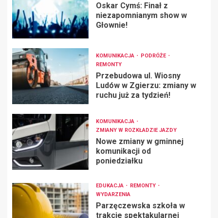
Oskar Cymś: Finał z
niezapomnianym show w
Głownie!
KOMUNIKACJA
PODRÓŻE
REMONTY
Przebudowa ul. Wiosny
Ludów w Zgierzu: zmiany w
ruchu już za tydzień!
KOMUNIKACJA
ZMIANY W ROZKŁADZIE JAZDY
Nowe zmiany w gminnej
komunikacji od
poniedziałku
EDUKACJA
REMONTY
WYDARZENIA
Parzęczewska szkoła w
trakcie spektakularnej