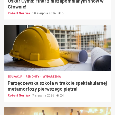
Oskar Cymś: Finał z niezapomnianym show w
Głownie!
Robert Górniak
10 sierpnia 2026
5
EDUKACJA
REMONTY
WYDARZENIA
Parzęczewska szkoła w trakcie spektakularnej
metamorfozy pierwszego piętra!
Robert Górniak
7 sierpnia 2026
24