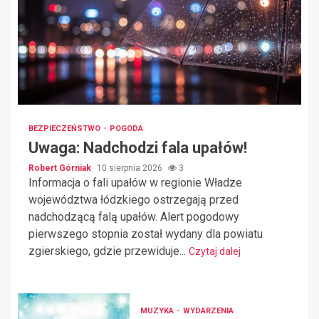
BEZPIECZEŃSTWO
POGODA
Uwaga: Nadchodzi fala upałów!
Robert Górniak
10 sierpnia 2026
3
Informacja o fali upałów w regionie Władze
województwa łódzkiego ostrzegają przed
nadchodzącą falą upałów. Alert pogodowy
pierwszego stopnia został wydany dla powiatu
zgierskiego, gdzie przewiduje...
Czytaj dalej
MUZYKA
WYDARZENIA