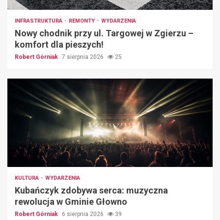
INFRASTRUKTURA
REMONTY
WYDARZENIA
Nowy chodnik przy ul. Targowej w Zgierzu –
komfort dla pieszych!
Robert Górniak
7 sierpnia 2026
25
KULTURA
WYDARZENIA
Kubańczyk zdobywa serca: muzyczna
rewolucja w Gminie Głowno
Robert Górniak
6 sierpnia 2026
39