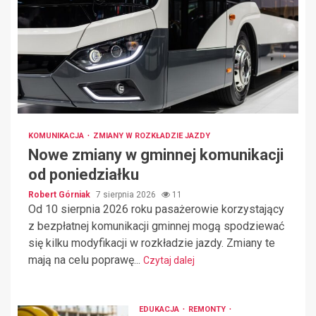
KOMUNIKACJA
ZMIANY W ROZKŁADZIE JAZDY
Nowe zmiany w gminnej komunikacji
od poniedziałku
Robert Górniak
7 sierpnia 2026
11
Od 10 sierpnia 2026 roku pasażerowie korzystający
z bezpłatnej komunikacji gminnej mogą spodziewać
się kilku modyfikacji w rozkładzie jazdy. Zmiany te
mają na celu poprawę...
Czytaj dalej
EDUKACJA
REMONTY