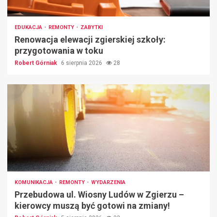
EDUKACJA
REMONTY
ZABYTKI
Renowacja elewacji zgierskiej szkoły:
przygotowania w toku
Robert Górniak
6 sierpnia 2026
28
KOMUNIKACJA
REMONTY
WYDARZENIA
Przebudowa ul. Wiosny Ludów w Zgierzu –
kierowcy muszą być gotowi na zmiany!