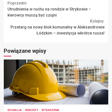
Continue
Poprzedni:
Utrudnienia w ruchu na rondzie w Strykowie –
Reading
kierowcy muszą być czujni
Kolejny:
Przetarg na nowy blok komunalny w Aleksandrowie
Łódzkim – inwestycja wkrótce rusza!
Powiązane wpisy
EDUKACJA
REMONTY
WYDARZENIA