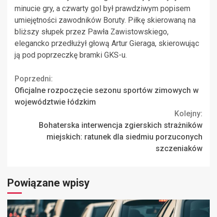
minucie gry, a czwarty gol był prawdziwym popisem
umiejętności zawodników Boruty. Piłkę skierowaną na
bliższy słupek przez Pawła Zawistowskiego,
elegancko przedłużył głową Artur Gieraga, skierowując
ją pod poprzeczkę bramki GKS-u.
Continue
Poprzedni:
Oficjalne rozpoczęcie sezonu sportów zimowych w
Reading
województwie łódzkim
Kolejny:
Bohaterska interwencja zgierskich strażników
miejskich: ratunek dla siedmiu porzuconych
szczeniaków
Powiązane wpisy