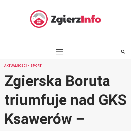
Skip
to
content
PRIMARY
MENU
AKTUALNOŚCI
SPORT
Zgierska Boruta
triumfuje nad GKS
Ksawerów –