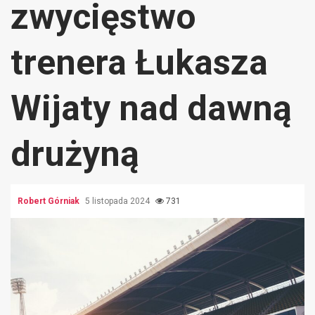
zwycięstwo
trenera Łukasza
Wijaty nad dawną
drużyną
Robert Górniak
5 listopada 2024
731