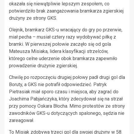
okazała się niewątpliwie lepszym zespołem, co
potwierdziło brak zaangażowania bramkarza zgierskiej
drużyny ze strony GKS.
Olejnik, bramkarz GKS-u wracający do gry po przerwie,
miał pecha – musiał cztery razy wydobywać piłkę z
bramki. W pierwszej połowie zaczęło się od gola
Mateusza Misiaka, lidera klasyfikacji strzelców,
którego celne uderzenie obok bramkarza zapewniło
prowadzenie drużynie zgierskiej.
Chwilę po rozpoczęciu drugiej połowy padł drugi gol dla
Boruty, a GKS nie potrafił odpowiedzieć. Patryk
Pietrasiak miał sporo czasu i miejsca, aby zagrać do
Joachima Pabjańczyka, który zdecydował się na strzał
przy pomocy Oskara Błocha. Mimo protestów ze strony
zawodników GKS-u dotyczących spalonego, sędzia nie
zareagował.
To Misiak zdobywa trzeci gol dla swojej drużyny w 58.