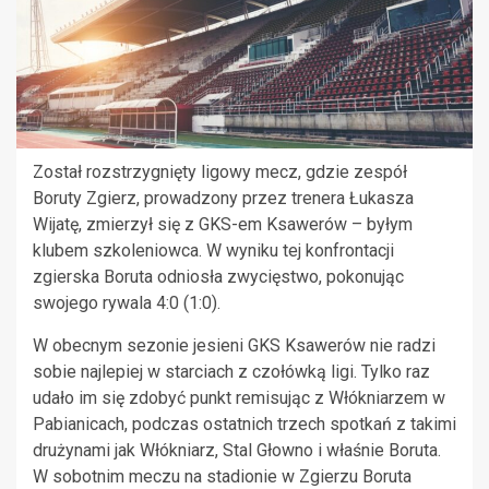
Został rozstrzygnięty ligowy mecz, gdzie zespół
Boruty Zgierz, prowadzony przez trenera Łukasza
Wijatę, zmierzył się z GKS-em Ksawerów – byłym
klubem szkoleniowca. W wyniku tej konfrontacji
zgierska Boruta odniosła zwycięstwo, pokonując
swojego rywala 4:0 (1:0).
W obecnym sezonie jesieni GKS Ksawerów nie radzi
sobie najlepiej w starciach z czołówką ligi. Tylko raz
udało im się zdobyć punkt remisując z Włókniarzem w
Pabianicach, podczas ostatnich trzech spotkań z takimi
drużynami jak Włókniarz, Stal Głowno i właśnie Boruta.
W sobotnim meczu na stadionie w Zgierzu Boruta