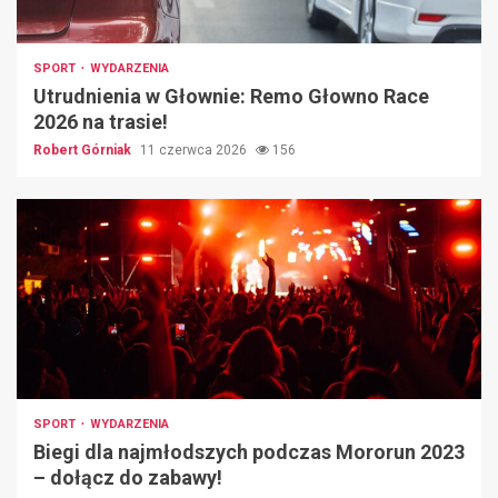
SPORT
WYDARZENIA
Utrudnienia w Głownie: Remo Głowno Race
2026 na trasie!
Robert Górniak
11 czerwca 2026
156
SPORT
WYDARZENIA
Biegi dla najmłodszych podczas Mororun 2023
– dołącz do zabawy!