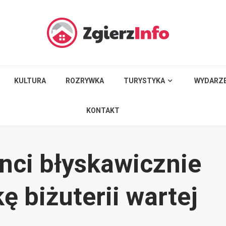
KULTURA
ROZRYWKA
TURYSTYKA
WYDARZE
KONTAKT
anci błyskawicznie
kę biżuterii wartej