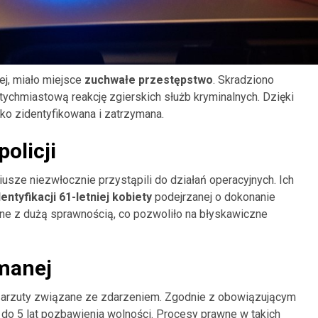
iej, miało miejsce
zuchwałe przestępstwo
. Skradziono
atychmiastową reakcję zgierskich służb kryminalnych. Dzięki
bko zidentyfikowana i zatrzymana.
olicji
iusze niezwłocznie przystąpili do działań operacyjnych. Ich
dentyfikacji 61-letniej kobiety
podejrzanej o dokonanie
zone z dużą sprawnością, co pozwoliło na błyskawiczne
ymanej
ż zarzuty związane ze zdarzeniem. Zgodnie z obowiązującym
 do 5 lat pozbawienia wolności. Procesy prawne w takich