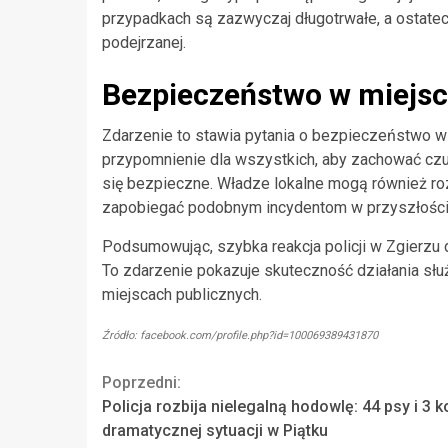
przypadkach są zazwyczaj długotrwałe, a ostatec
podejrzanej.
Bezpieczeństwo w miejsc
Zdarzenie to stawia pytania o bezpieczeństwo w m
przypomnienie dla wszystkich, aby zachować czuj
się bezpieczne. Władze lokalne mogą również 
zapobiegać podobnym incydentom w przyszłości
Podsumowując, szybka reakcja policji w Zgierzu d
To zdarzenie pokazuje skuteczność działania sł
miejscach publicznych.
Źródło: facebook.com/profile.php?id=100069389431870
Continue
Poprzedni:
Policja rozbija nielegalną hodowlę: 44 psy i 3 k
Reading
dramatycznej sytuacji w Piątku