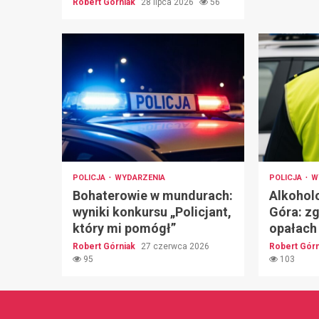
Robert Górniak
28 lipca 2026
56
POLICJA
WYDARZENIA
POLICJA
W
Bohaterowie w mundurach:
Alkohol
wyniki konkursu „Policjant,
Góra: zg
który mi pomógł”
opałach
Robert Górniak
27 czerwca 2026
Robert Gór
95
103