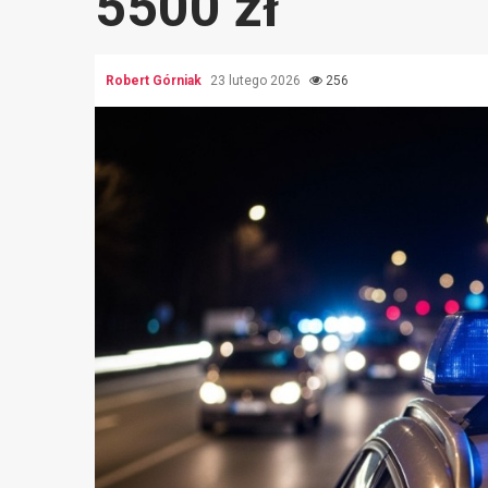
5500 zł
Robert Górniak
23 lutego 2026
256