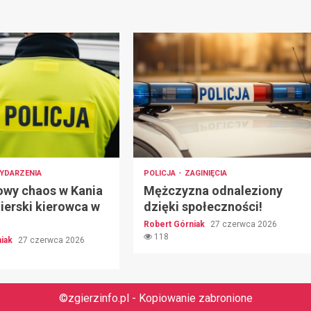
YDARZENIA
POLICJA
ZAGINIĘCIA
owy chaos w Kania
Mężczyzna odnaleziony
ierski kierowca w
dzięki społeczności!
Robert Górniak
27 czerwca 2026
118
niak
27 czerwca 2026
©zgierzinfo.pl - Kopiowanie zabronione