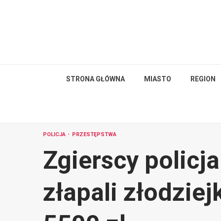
Skip
to
content
STRONA GŁÓWNA
MIASTO
REGION
POLICJA
PRZESTĘPSTWA
Zgierscy policj
złapali złodziej