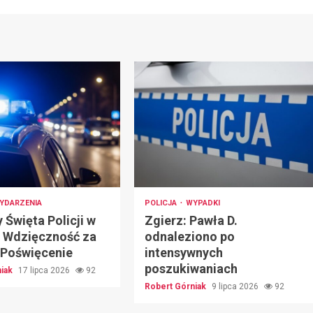
YDARZENIA
POLICJA
WYPADKI
Święta Policji w
Zgierz: Pawła D.
: Wdzięczność za
odnaleziono po
 Poświęcenie
intensywnych
poszukiwaniach
niak
17 lipca 2026
92
Robert Górniak
9 lipca 2026
92