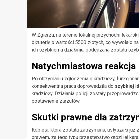
W Zgierzu, na terenie lokalnej przychodni lekarsk
biżuterię o wartości 5500 złotych, co wywołało n
ich szybkiemu działaniu, podejrzana została szy
Natychmiastowa reakcja p
Po otrzymaniu zgłoszenia o kradzieży, funkcjonar
konsekwentna praca doprowadziła do
szybkiej i
kradzieży. Działania policji zostały przeprowad
postawienie zarzutów.
Skutki prawne dla zatrz
Kobieta, która została zatrzymana, usłyszała ju
prawem, za tego typu przestępstwo grozi jej kara