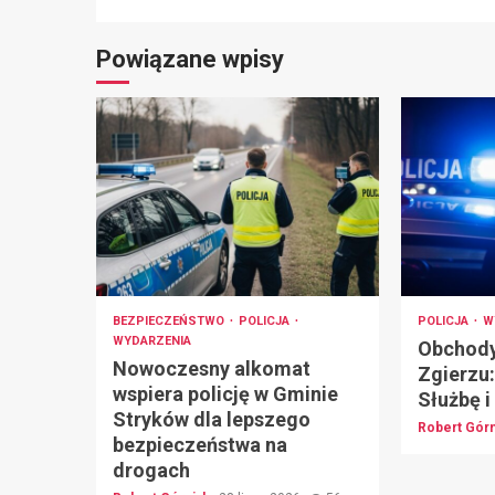
Powiązane wpisy
BEZPIECZEŃSTWO
POLICJA
POLICJA
W
WYDARZENIA
Obchody 
Nowoczesny alkomat
Zgierzu
wspiera policję w Gminie
Służbę i
Stryków dla lepszego
Robert Gór
bezpieczeństwa na
drogach