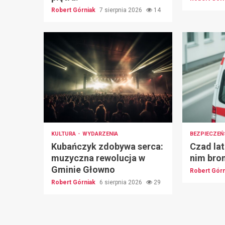
Robert Górniak
7 sierpnia 2026
14
KULTURA
WYDARZENIA
BEZPIECZE
Kubańczyk zdobywa serca:
Czad lat
muzyczna rewolucja w
nim bro
Gminie Głowno
Robert Gór
Robert Górniak
6 sierpnia 2026
29