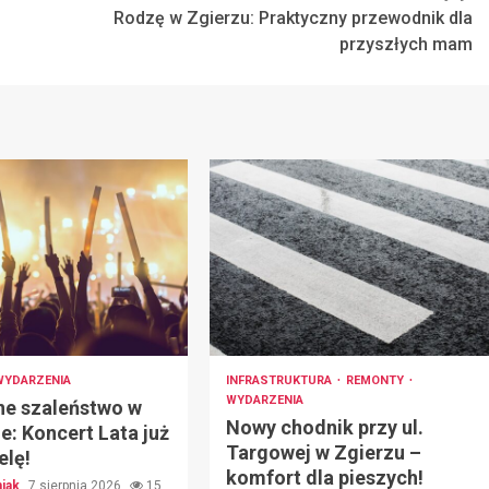
Rodzę w Zgierzu: Praktyczny przewodnik dla
przyszłych mam
WYDARZENIA
INFRASTRUKTURA
REMONTY
WYDARZENIA
e szaleństwo w
Nowy chodnik przy ul.
e: Koncert Lata już
Targowej w Zgierzu –
elę!
komfort dla pieszych!
niak
7 sierpnia 2026
15