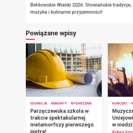
Bełdowskie Wianki 2026: Słowiańskie tradycje,
Reading
muzyka i kulinarne przyjemności!
Powiązane wpisy
EDUKACJA
REMONTY
WYDARZENIA
KONCERT
Parzęczewska szkoła w
Muzyczn
trakcie spektakularnej
Uniejowi
metamorfozy pierwszego
w niedzi
piętra!
Robert Gór