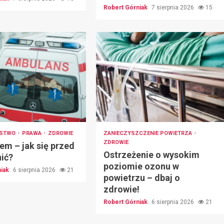
Robert Górniak
7 sierpnia 2026
15
ŃSTWO
PRAWA
ZDROWIE
ZANIECZYSZCZENIE POWIETRZA
ZDROWIE
em – jak się przed
Ostrzeżenie o wysokim
nić?
poziomie ozonu w
niak
6 sierpnia 2026
21
powietrzu – dbaj o
zdrowie!
Robert Górniak
6 sierpnia 2026
21