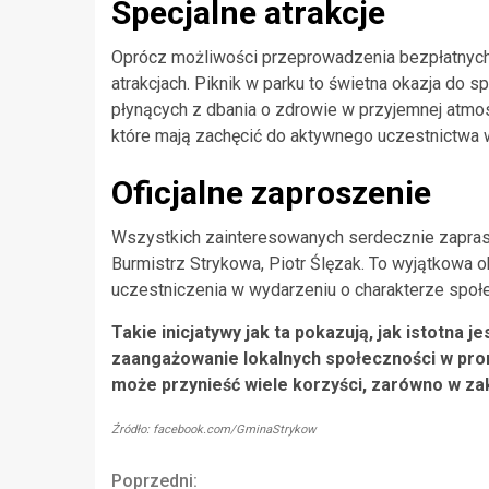
Specjalne atrakcje
Oprócz możliwości przeprowadzenia bezpłatnych 
atrakcjach. Piknik w parku to świetna okazja do s
płynących z dbania o zdrowie w przyjemnej atmos
które mają zachęcić do aktywnego uczestnictwa 
Oficjalne zaproszenie
Wszystkich zainteresowanych serdecznie zapras
Burmistrz Strykowa, Piotr Ślęzak. To wyjątkowa 
uczestniczenia w wydarzeniu o charakterze społ
Takie inicjatywy jak ta pokazują, jak istotna 
zaangażowanie lokalnych społeczności w pro
może przynieść wiele korzyści, zarówno w zakr
Źródło: facebook.com/GminaStrykow
Continue
Poprzedni: