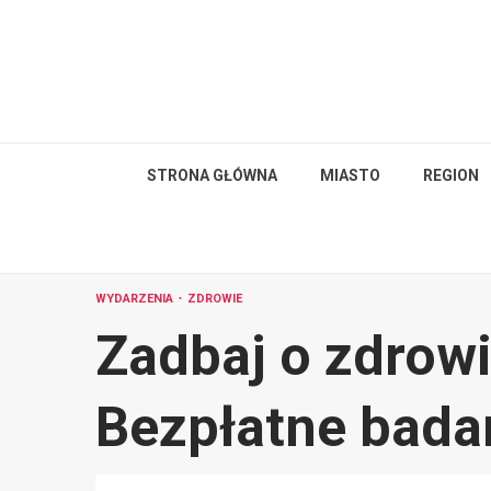
Skip
to
content
STRONA GŁÓWNA
MIASTO
REGION
WYDARZENIA
ZDROWIE
Zadbaj o zdrowi
Bezpłatne bada