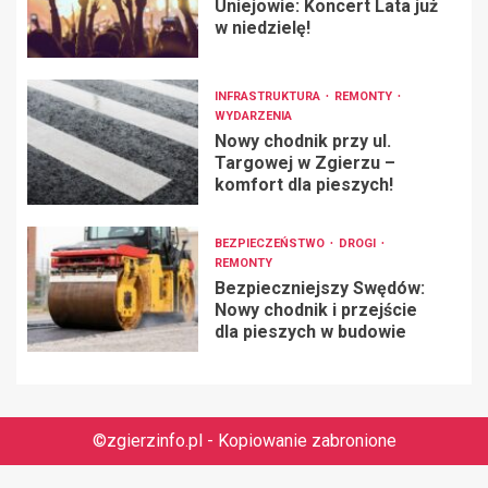
Uniejowie: Koncert Lata już
w niedzielę!
INFRASTRUKTURA
REMONTY
WYDARZENIA
Nowy chodnik przy ul.
Targowej w Zgierzu –
komfort dla pieszych!
BEZPIECZEŃSTWO
DROGI
REMONTY
Bezpieczniejszy Swędów:
Nowy chodnik i przejście
dla pieszych w budowie
©zgierzinfo.pl - Kopiowanie zabronione