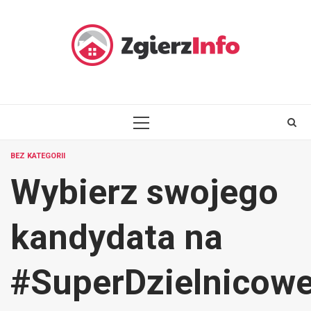
Skip
to
content
PRIMARY
MENU
BEZ KATEGORII
Wybierz swojego
kandydata na
#SuperDzielnicow