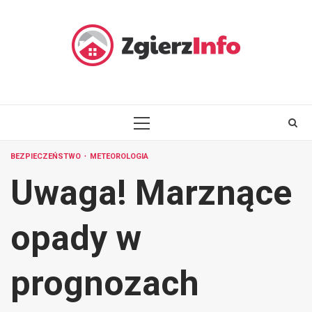
Skip
to
content
PRIMARY
MENU
BEZPIECZEŃSTWO
METEOROLOGIA
Uwaga! Marznące
opady w
prognozach