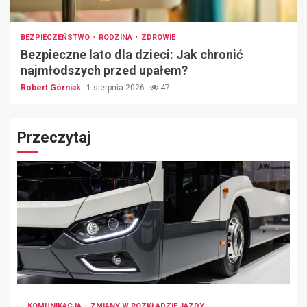
BEZPIECZEŃSTWO
RODZINA
ZDROWIE
Bezpieczne lato dla dzieci: Jak chronić
najmłodszych przed upałem?
Robert Górniak
1 sierpnia 2026
47
Przeczytaj
KOMUNIKACJA
ZMIANY W ROZKŁADZIE JAZDY