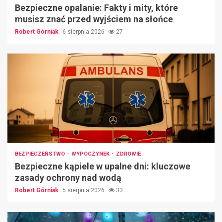
Bezpieczne opalanie: Fakty i mity, które
musisz znać przed wyjściem na słońce
Robert Górniak
6 sierpnia 2026
27
BEZPIECZEŃSTWO
WYPOCZYNEK
ZDROWIE
Bezpieczne kąpiele w upalne dni: kluczowe
zasady ochrony nad wodą
Robert Górniak
5 sierpnia 2026
33