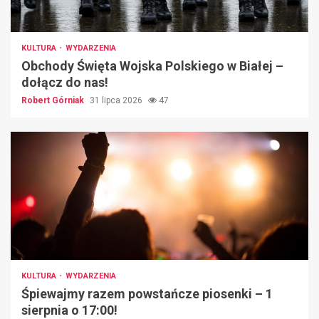
KULTURA
WYDARZENIA
Obchody Święta Wojska Polskiego w Białej –
dołącz do nas!
Robert Górniak
31 lipca 2026
47
KULTURA
WYDARZENIA
Śpiewajmy razem powstańcze piosenki – 1
sierpnia o 17:00!