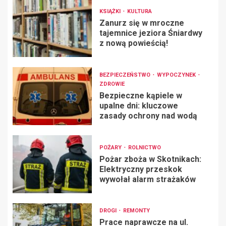
KSIĄŻKI
KULTURA
Zanurz się w mroczne
tajemnice jeziora Śniardwy
z nową powieścią!
BEZPIECZEŃSTWO
WYPOCZYNEK
ZDROWIE
Bezpieczne kąpiele w
upalne dni: kluczowe
zasady ochrony nad wodą
POŻARY
ROLNICTWO
Pożar zboża w Skotnikach:
Elektryczny przeskok
wywołał alarm strażaków
DROGI
REMONTY
Prace naprawcze na ul.