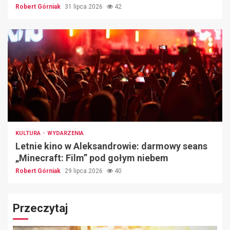
Robert Górniak
31 lipca 2026
42
KULTURA
WYDARZENIA
Letnie kino w Aleksandrowie: darmowy seans
„Minecraft: Film” pod gołym niebem
Robert Górniak
29 lipca 2026
40
Przeczytaj