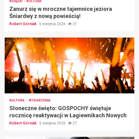
KSIĄŻKI
KULTURA
Zanurz się w mroczne tajemnice jeziora
Śniardwy z nową powieścią!
Robert Górniak
5 sierpnia 2026
21
KULTURA
WYDARZENIA
Słoneczne święto: GOSPOCHY świętuje
rocznicę reaktywacji w Łagiewnikach Nowych
Robert Górniak
3 sierpnia 2026
27