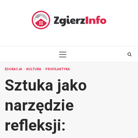
Skip
to
content
PRIMARY
MENU
EDUKACJA
KULTURA
PROFILAKTYKA
Sztuka jako
narzędzie
refleksji: