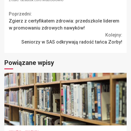
Źródło: facebook.com/MiastoGlowno
Continue
Poprzedni:
Zgierz z certyfikatem zdrowia: przedszkole liderem
Reading
w promowaniu zdrowych nawyków!
Kolejny:
Seniorzy w SAS odkrywają radość tańca Zorby!
Powiązane wpisy