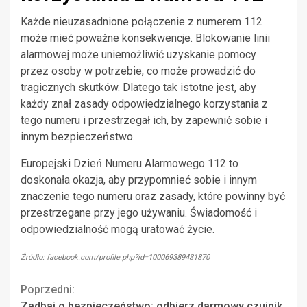
Każde nieuzasadnione połączenie z numerem 112
może mieć poważne konsekwencje. Blokowanie linii
alarmowej może uniemożliwić uzyskanie pomocy
przez osoby w potrzebie, co może prowadzić do
tragicznych skutków. Dlatego tak istotne jest, aby
każdy znał zasady odpowiedzialnego korzystania z
tego numeru i przestrzegał ich, by zapewnić sobie i
innym bezpieczeństwo.
Europejski Dzień Numeru Alarmowego 112 to
doskonała okazja, aby przypomnieć sobie i innym
znaczenie tego numeru oraz zasady, które powinny być
przestrzegane przy jego używaniu. Świadomość i
odpowiedzialność mogą uratować życie.
Źródło: facebook.com/profile.php?id=100069389431870
Continue
Poprzedni:
Zadbaj o bezpieczeństwo: odbierz darmowy czujnik