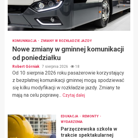
KOMUNIKACJA
ZMIANY W ROZKŁADZIE JAZDY
Nowe zmiany w gminnej komunikacji
od poniedziałku
Robert Górniak
7 sierpnia 2026
18
Od 10 sierpnia 2026 roku pasażerowie korzystający
z bezpłatnej komunikacji gminnej mogą spodziewać
się kilku modyfikacji w rozkładzie jazdy. Zmiany te
mają na celu poprawę...
Czytaj dalej
EDUKACJA
REMONTY
WYDARZENIA
Parzęczewska szkoła w
trakcie spektakularnej