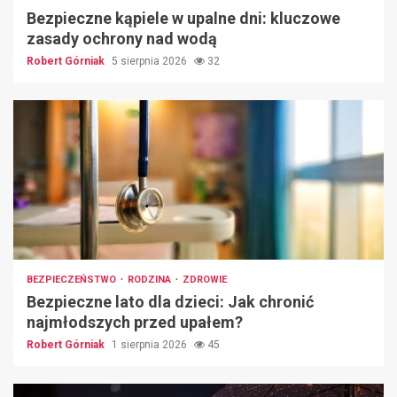
Bezpieczne kąpiele w upalne dni: kluczowe
zasady ochrony nad wodą
Robert Górniak
5 sierpnia 2026
32
BEZPIECZEŃSTWO
RODZINA
ZDROWIE
Bezpieczne lato dla dzieci: Jak chronić
najmłodszych przed upałem?
Robert Górniak
1 sierpnia 2026
45