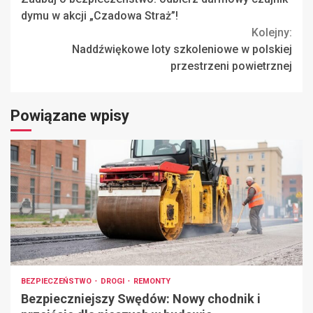
Reading
dymu w akcji „Czadowa Straż”!
Kolejny:
Naddźwiękowe loty szkoleniowe w polskiej
przestrzeni powietrznej
Powiązane wpisy
BEZPIECZEŃSTWO
DROGI
REMONTY
Bezpieczniejszy Swędów: Nowy chodnik i