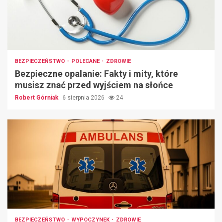
BEZPIECZEŃSTWO
POLECANE
ZDROWIE
Bezpieczne opalanie: Fakty i mity, które
musisz znać przed wyjściem na słońce
Robert Górniak
6 sierpnia 2026
24
BEZPIECZEŃSTWO
WYPOCZYNEK
ZDROWIE