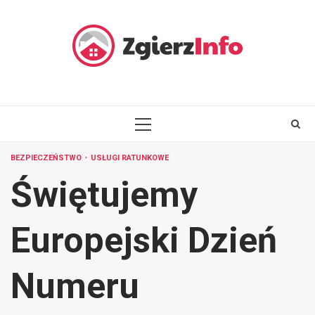
Skip
to
content
PRIMARY
MENU
BEZPIECZEŃSTWO
USŁUGI RATUNKOWE
Świętujemy
Europejski Dzień
Numeru