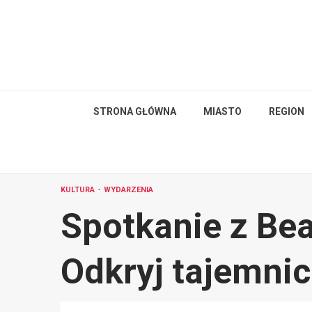
Skip
to
content
STRONA GŁÓWNA
MIASTO
REGION
KULTURA
WYDARZENIA
Spotkanie z Be
Odkryj tajemnic