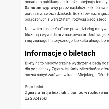
ponad sto publikacji. Jej książki obejmują tematy
Samotne wyprawy
przez najdalsze zakątki świa
porusza w swoich dziełach. Beata również angażu
połączonych z warsztatami rozwoju osobistego.
Na swoim kanale YouTube prowadzi vlog motywacy
filozofią i wywiadami z naukowcami. Jest weganką
imię znanego historycznego lub kulturalnego boha
Informacje o biletach
Bilety na to niepowtarzalne wydarzenie będą dos
dla posiadaczy Zgierskiej Karty Mieszkańca ofero
można nabyć zarówno w kasie Miejskiego Ośrodka K
Continue
Poprzedni:
Zgierz oferuje bezpłatną pomoc w rozliczeniu
Reading
za 2024 rok!