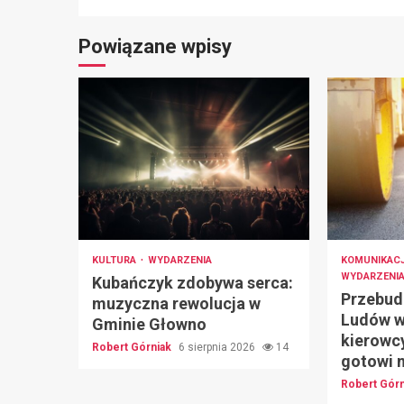
Powiązane wpisy
KULTURA
WYDARZENIA
KOMUNIKAC
WYDARZENI
Kubańczyk zdobywa serca:
Przebud
muzyczna rewolucja w
Ludów w
Gminie Głowno
kierowc
Robert Górniak
6 sierpnia 2026
14
gotowi 
Robert Gór