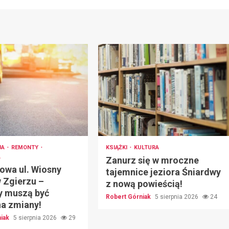
JA
REMONTY
KSIĄŻKI
KULTURA
A
Zanurz się w mroczne
owa ul. Wiosny
tajemnice jeziora Śniardwy
 Zgierzu –
z nową powieścią!
y muszą być
Robert Górniak
5 sierpnia 2026
24
na zmiany!
niak
5 sierpnia 2026
29