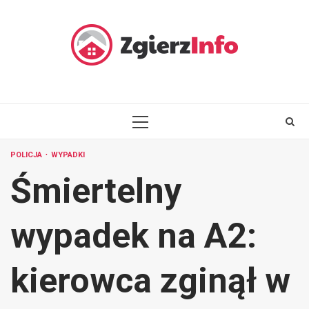
Skip
to
content
PRIMARY
MENU
POLICJA
WYPADKI
Śmiertelny
wypadek na A2:
kierowca zginął w