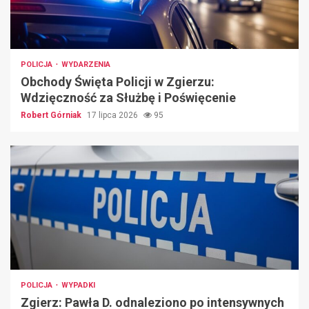
POLICJA
WYDARZENIA
Obchody Święta Policji w Zgierzu:
Wdzięczność za Służbę i Poświęcenie
Robert Górniak
17 lipca 2026
95
POLICJA
WYPADKI
Zgierz: Pawła D. odnaleziono po intensywnych