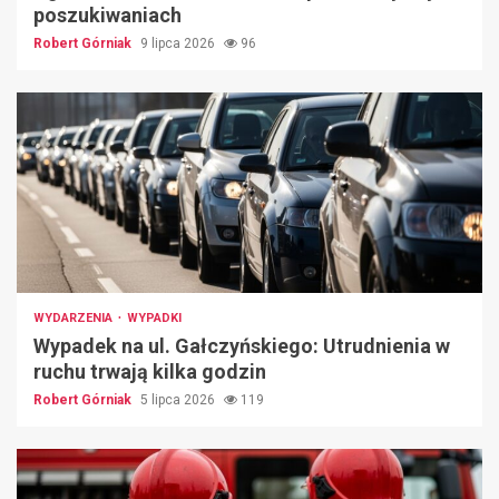
poszukiwaniach
Robert Górniak
9 lipca 2026
96
WYDARZENIA
WYPADKI
Wypadek na ul. Gałczyńskiego: Utrudnienia w
ruchu trwają kilka godzin
Robert Górniak
5 lipca 2026
119