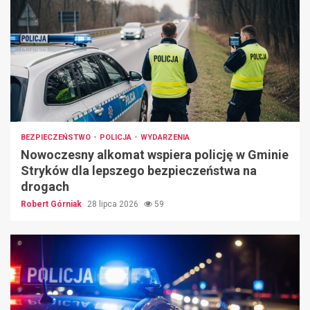
BEZPIECZEŃSTWO
POLICJA
WYDARZENIA
Nowoczesny alkomat wspiera policję w Gminie
Stryków dla lepszego bezpieczeństwa na
drogach
Robert Górniak
28 lipca 2026
59