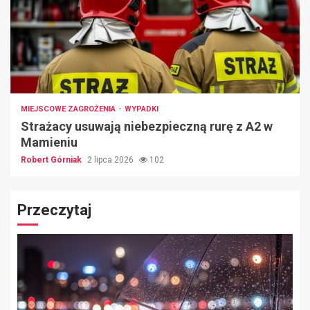
MIEJSCOWE ZAGROŻENIA
WYPADKI
Strażacy usuwają niebezpieczną rurę z A2 w
Mamieniu
Robert Górniak
2 lipca 2026
102
Przeczytaj