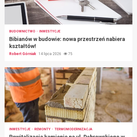
BUDOWNICTWO
INWESTYCJE
Bibianów w budowie: nowa przestrzeń nabiera
kształtów!
Robert Górniak
14 lipca 2026
75
INWESTYCJE
REMONTY
TERMOMODERNIZACJA
Rewitalizacja kamienic na ul. Dąbrowskiego w