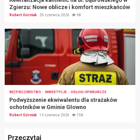
Zgierzu: Nowe oblicze i komfort mieszkańców
Robert Górniak
20 czerwca 2026
98
BEZPIECZEŃSTWO
INWESTYCJE
USŁUGI OPIEKUŃCZE
Podwyższenie ekwiwalentu dla strażaków
ochotników w Gminie Głowno
Robert Górniak
13 czerwca 2026
158
Przeczytaj