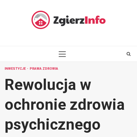
Skip
to
content
PRIMARY
MENU
INWESTYCJE
PRAWA ZDROWIA
Rewolucja w
ochronie zdrowia
psychicznego