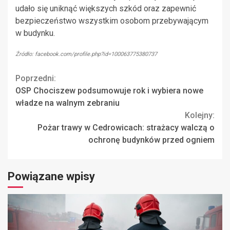
udało się uniknąć większych szkód oraz zapewnić
bezpieczeństwo wszystkim osobom przebywającym
w budynku.
Źródło: facebook.com/profile.php?id=100063775380737
Continue
Poprzedni:
OSP Chociszew podsumowuje rok i wybiera nowe
Reading
władze na walnym zebraniu
Kolejny:
Pożar trawy w Cedrowicach: strażacy walczą o
ochronę budynków przed ogniem
Powiązane wpisy