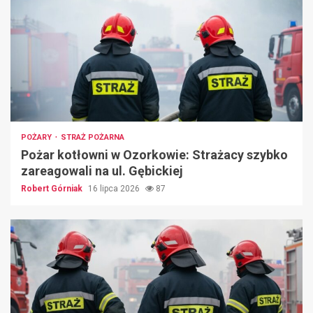
POŻARY
STRAŻ POŻARNA
Pożar kotłowni w Ozorkowie: Strażacy szybko
zareagowali na ul. Gębickiej
Robert Górniak
16 lipca 2026
87