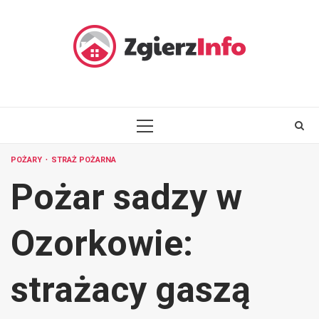
Skip
to
content
PRIMARY
MENU
POŻARY
STRAŻ POŻARNA
Pożar sadzy w
Ozorkowie:
strażacy gaszą