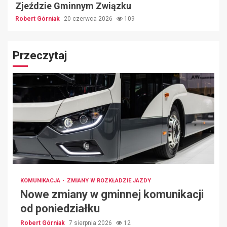
Zjeździe Gminnym Związku
Robert Górniak
20 czerwca 2026
109
Przeczytaj
KOMUNIKACJA
ZMIANY W ROZKŁADZIE JAZDY
Nowe zmiany w gminnej komunikacji
od poniedziałku
Robert Górniak
7 sierpnia 2026
12