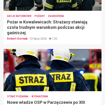
AKCJE RATUNKOWE
POŻARY
ZAGROŻENIA
Pożar w Kowalewicach: Strażacy stawiają
czoła trudnym warunkom podczas akcji
gaśniczej
Robert Górniak
10 lipca 2026
120
STRAŻ POŻARNA
WYDARZENIA
Nowe władze OSP w Parzęczewie po XIII