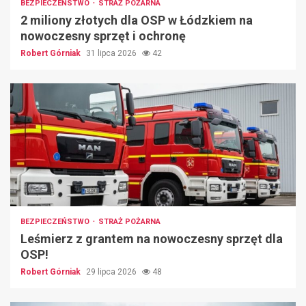
BEZPIECZEŃSTWO
STRAŻ POŻARNA
2 miliony złotych dla OSP w Łódzkiem na
nowoczesny sprzęt i ochronę
Robert Górniak
31 lipca 2026
42
BEZPIECZEŃSTWO
STRAŻ POŻARNA
Leśmierz z grantem na nowoczesny sprzęt dla
OSP!
Robert Górniak
29 lipca 2026
48