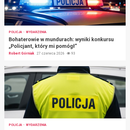
POLICJA
WYDARZENIA
Bohaterowie w mundurach: wyniki konkursu
„Policjant, który mi pomógł”
Robert Górniak
27 czerwca 2026
93
POLICJA
WYDARZENIA