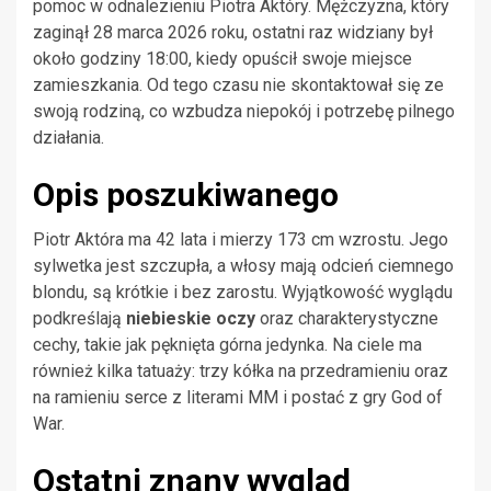
pomoc w odnalezieniu Piotra Aktóry. Mężczyzna, który
zaginął 28 marca 2026 roku, ostatni raz widziany był
około godziny 18:00, kiedy opuścił swoje miejsce
zamieszkania. Od tego czasu nie skontaktował się ze
swoją rodziną, co wzbudza niepokój i potrzebę pilnego
działania.
Opis poszukiwanego
Piotr Aktóra ma 42 lata i mierzy 173 cm wzrostu. Jego
sylwetka jest szczupła, a włosy mają odcień ciemnego
blondu, są krótkie i bez zarostu. Wyjątkowość wyglądu
podkreślają
niebieskie oczy
oraz charakterystyczne
cechy, takie jak pęknięta górna jedynka. Na ciele ma
również kilka tatuaży: trzy kółka na przedramieniu oraz
na ramieniu serce z literami MM i postać z gry God of
War.
Ostatni znany wygląd