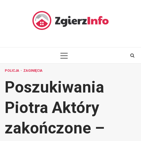
Skip
to
content
PRIMARY
MENU
POLICJA
ZAGINIĘCIA
Poszukiwania
Piotra Aktóry
zakończone –