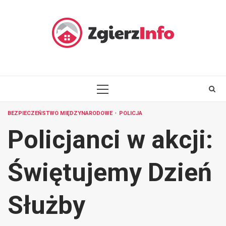
Skip
to
content
PRIMARY
MENU
BEZPIECZEŃSTWO MIĘDZYNARODOWE
POLICJA
Policjanci w akcji:
Świętujemy Dzień
Służby