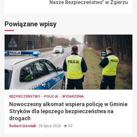
Nasze Bezpieczeństwo” w Zgierzu
Powiązane wpisy
BEZPIECZEŃSTWO
POLICJA
WYDARZENIA
Nowoczesny alkomat wspiera policję w Gminie
Stryków dla lepszego bezpieczeństwa na
drogach
Robert Górniak
28 lipca 2026
53