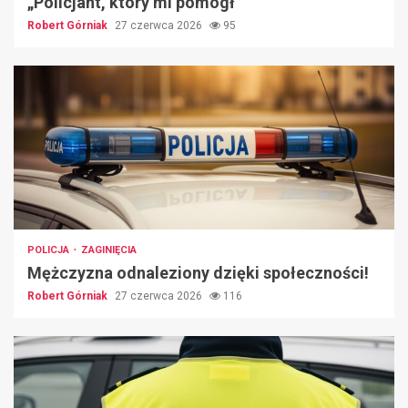
„Policjant, który mi pomógł”
Robert Górniak
27 czerwca 2026
95
POLICJA
ZAGINIĘCIA
Mężczyzna odnaleziony dzięki społeczności!
Robert Górniak
27 czerwca 2026
116