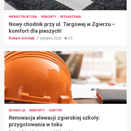
INFRASTRUKTURA
REMONTY
WYDARZENIA
Nowy chodnik przy ul. Targowej w Zgierzu –
komfort dla pieszych!
Robert Górniak
7 sierpnia 2026
23
EDUKACJA
REMONTY
ZABYTKI
Renowacja elewacji zgierskiej szkoły:
przygotowania w toku