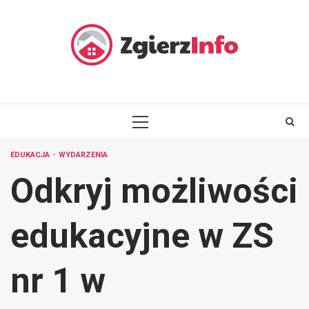
Skip
to
content
PRIMARY
MENU
EDUKACJA
WYDARZENIA
Odkryj możliwości
edukacyjne w ZS
nr 1 w