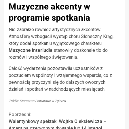
Muzyczne akcenty w
programie spotkania
Nie zabrakło również artystycznych akcentów.
Atmosferę wzbogacił występ chóru Słoneczny Krąg,
który dodał spotkaniu wyjątkowego charakteru.
Muzyczne interludia
stanowiły doskonałe tło do
rozmów i wspólnego świętowania.
Całość wydarzenia pozostawiła uczestników z
poczuciem wspólnoty i wzajemnego wsparcia, co z
pewnością przyczyni się do dalszych owocnych
działań i spotkań w nadchodzących miesiącach.
Źródło: Starostwo Powiatowe w Zgierzu
Continue
Poprzedni:
Walentynkowy spektakl Wojtka Oleksiewicza –
Reading
Amant na czerwonym dywanie już 14 lutego!