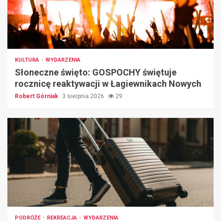
KULTURA
WYDARZENIA
Słoneczne święto: GOSPOCHY świętuje
rocznicę reaktywacji w Łagiewnikach Nowych
Robert Górniak
3 sierpnia 2026
29
PODRÓŻE
REKREACJA
WYDARZENIA