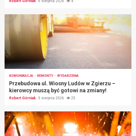
Robert Górniak
6 sierpnia 2026
4
KOMUNIKACJA
REMONTY
WYDARZENIA
Przebudowa ul. Wiosny Ludów w Zgierzu –
kierowcy muszą być gotowi na zmiany!
Robert Górniak
5 sierpnia 2026
25