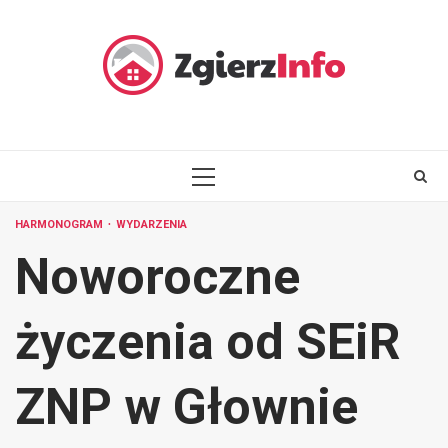
Skip
to
content
PRIMARY
MENU
HARMONOGRAM
WYDARZENIA
Noworoczne
życzenia od SEiR
ZNP w Głownie