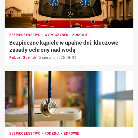
BEZPIECZEŃSTWO
WYPOCZYNEK
ZDROWIE
Bezpieczne kąpiele w upalne dni: kluczowe
zasady ochrony nad wodą
Robert Górniak
5 sierpnia 2026
29
BEZPIECZEŃSTWO
RODZINA
ZDROWIE