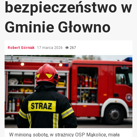
bezpieczeństwo w
Gminie Głowno
Robert Górniak
17 marca 2026
267
W minioną sobotę, w strażnicy OSP Mąkolice, miała