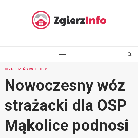
Skip
to
content
PRIMARY
MENU
BEZPIECZEŃSTWO
OSP
Nowoczesny wóz
strażacki dla OSP
Mąkolice podnosi