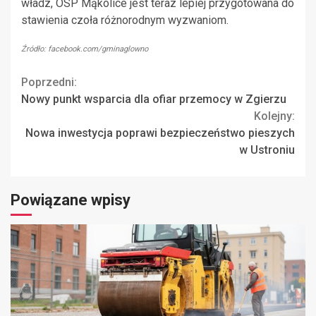
władz, OSP Mąkolice jest teraz lepiej przygotowana do
stawienia czoła różnorodnym wyzwaniom.
Źródło: facebook.com/gminaglowno
Continue
Poprzedni:
Nowy punkt wsparcia dla ofiar przemocy w Zgierzu
Reading
Kolejny:
Nowa inwestycja poprawi bezpieczeństwo pieszych
w Ustroniu
Powiązane wpisy