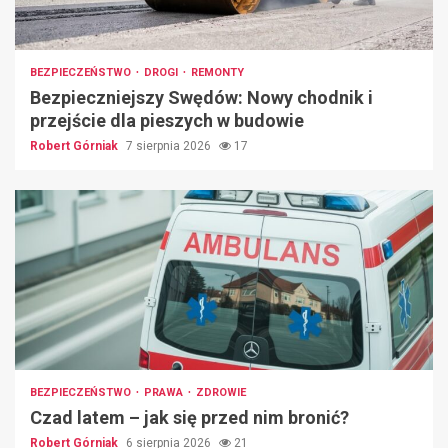
BEZPIECZEŃSTWO
DROGI
REMONTY
Bezpieczniejszy Swędów: Nowy chodnik i
przejście dla pieszych w budowie
Robert Górniak
7 sierpnia 2026
17
BEZPIECZEŃSTWO
PRAWA
ZDROWIE
Czad latem – jak się przed nim bronić?
Robert Górniak
6 sierpnia 2026
21