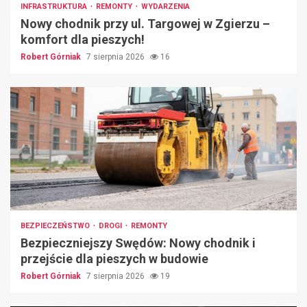
INFRASTRUKTURA
REMONTY
WYDARZENIA
Nowy chodnik przy ul. Targowej w Zgierzu –
komfort dla pieszych!
Robert Górniak
7 sierpnia 2026
16
BEZPIECZEŃSTWO
DROGI
REMONTY
Bezpieczniejszy Swędów: Nowy chodnik i
przejście dla pieszych w budowie
Robert Górniak
7 sierpnia 2026
19