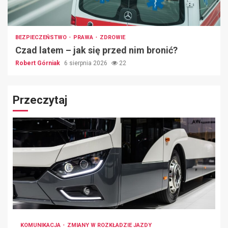
BEZPIECZEŃSTWO
PRAWA
ZDROWIE
Czad latem – jak się przed nim bronić?
Robert Górniak
6 sierpnia 2026
22
Przeczytaj
KOMUNIKACJA
ZMIANY W ROZKŁADZIE JAZDY