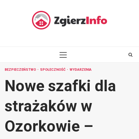
Skip
to
content
PRIMARY
MENU
BEZPIECZEŃSTWO
SPOŁECZNOŚĆ
WYDARZENIA
Nowe szafki dla
strażaków w
Ozorkowie –