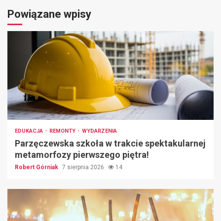
Powiązane wpisy
EDUKACJA
REMONTY
WYDARZENIA
Parzęczewska szkoła w trakcie spektakularnej
metamorfozy pierwszego piętra!
Robert Górniak
7 sierpnia 2026
14