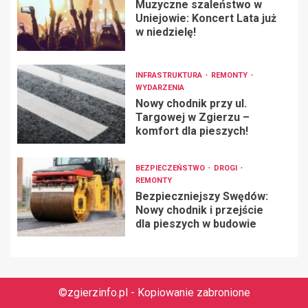
Muzyczne szaleństwo w
Uniejowie: Koncert Lata już
w niedzielę!
INFRASTRUKTURA
REMONTY
WYDARZENIA
Nowy chodnik przy ul.
Targowej w Zgierzu –
komfort dla pieszych!
BEZPIECZEŃSTWO
DROGI
REMONTY
Bezpieczniejszy Swędów:
Nowy chodnik i przejście
dla pieszych w budowie
©zgierzinfo.pl - Kopiowanie zabronione