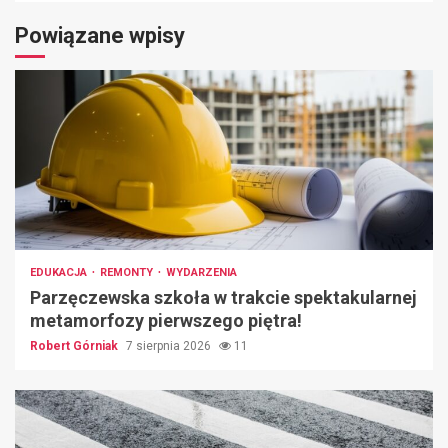
Powiązane wpisy
EDUKACJA
REMONTY
WYDARZENIA
Parzęczewska szkoła w trakcie spektakularnej
metamorfozy pierwszego piętra!
Robert Górniak
7 sierpnia 2026
11