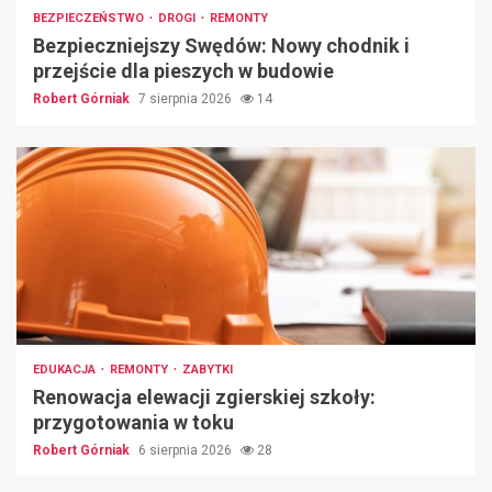
BEZPIECZEŃSTWO
DROGI
REMONTY
Bezpieczniejszy Swędów: Nowy chodnik i
przejście dla pieszych w budowie
Robert Górniak
7 sierpnia 2026
14
EDUKACJA
REMONTY
ZABYTKI
Renowacja elewacji zgierskiej szkoły:
przygotowania w toku
Robert Górniak
6 sierpnia 2026
28