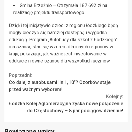
Gmina Brzeźnio – Otrzymała 187 692 zł na
realizację projektu transportowego.
Dzięki tej inicjatywie dzieci z regionu łódzkiego będą
mogły cieszyć się bardziej dostępną i wygodną
edukacją. Program „Autobusy dla szkół z Łódzkiego”
ma szansę stać się wzorem dla innych regionów w
kraju, pokazując, jak ważne jest inwestowanie w
edukację i równe szanse dla wszystkich uczniów.
Continue
Poprzedni:
Co dalej z autobusami linii „10”? Ozorków staje
Reading
przed ważnym wyborem!
Kolejny:
Łódzka Kolej Aglomeracyjna zyska nowe połączenie
do Częstochowy – 8 par pociągów dziennie!
Powiązane wpisy