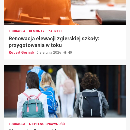
EDUKACJA
REMONTY
ZABYTKI
Renowacja elewacji zgierskiej szkoły:
przygotowania w toku
Robert Górniak
6 sierpnia 2026
40
EDUKACJA
NIEPEŁNOSPRAWNOŚĆ