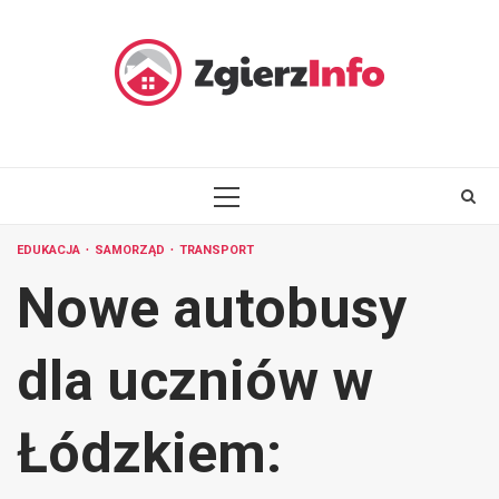
Skip
to
content
PRIMARY
MENU
EDUKACJA
SAMORZĄD
TRANSPORT
Nowe autobusy
dla uczniów w
Łódzkiem: