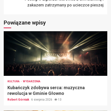
zakazem zatrzymany po ucieczce pieszej
Powiązane wpisy
KULTURA
WYDARZENIA
Kubańczyk zdobywa serca: muzyczna
rewolucja w Gminie Głowno
Robert Górniak
6 sierpnia 2026
13