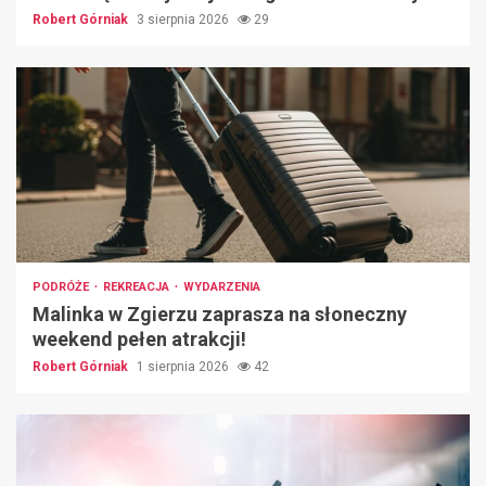
Robert Górniak
3 sierpnia 2026
29
PODRÓŻE
REKREACJA
WYDARZENIA
Malinka w Zgierzu zaprasza na słoneczny
weekend pełen atrakcji!
Robert Górniak
1 sierpnia 2026
42