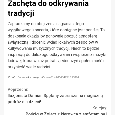
Zachęta do odkrywania
tradycji
Zapraszamy do obejrzenia nagrania z tego
wyjątkowego koncertu, które dostępne jest poniżej. To
doskonała okazja, by ponownie poczuć atmosferę
świąteczną i docenić wkład lokalnych zespołów w
kultywowanie muzycznych tradycji. Niech to będzie
inspiracją do dalszego odkrywania i wspierania muzyki
ludowej, która wciąż potrafi zjednoczyć społeczność i
przynieść wiele radości.
Źródło: facebook.com/profile.php?id=100064871550938
Continue
Poprzedni:
Iluzjonista Damian Spętany zaprasza na magiczną
Reading
podróż dla dzieci!
Kolejny:
Pościg w Zgierzu: kierowca z amfetaminą i