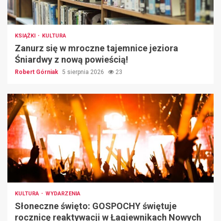
KSIĄŻKI
KULTURA
Zanurz się w mroczne tajemnice jeziora
Śniardwy z nową powieścią!
Robert Górniak
5 sierpnia 2026
23
KULTURA
WYDARZENIA
Słoneczne święto: GOSPOCHY świętuje
rocznicę reaktywacji w Łagiewnikach Nowych