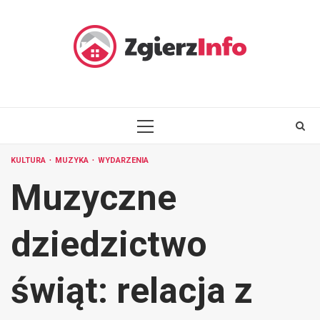
Skip
to
content
PRIMARY
MENU
KULTURA
MUZYKA
WYDARZENIA
Muzyczne
dziedzictwo
świąt: relacja z