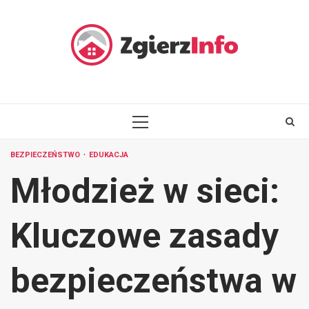
Skip
to
content
PRIMARY
MENU
BEZPIECZEŃSTWO
EDUKACJA
Młodzież w sieci:
Kluczowe zasady
bezpieczeństwa w