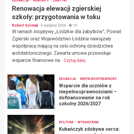
EDUKACJA
REMONTY
ZABYTKI
Renowacja elewacji zgierskiej
szkoły: przygotowania w toku
Robert Górniak
6 sierpnia 2026
15
W ramach inicjatywy „Łódzkie dla zabytków”, Powiat
Zgierski oraz Województwo Łódzkie nawiązały
współpracę mającą na celu ochronę dziedzictwa
architektonicznego. Zawarta umowa przewiduje
wsparcie finansowe na...
Czytaj dalej
EDUKACJA
NIEPEŁNOSPRAWNOŚĆ
Wsparcie dla uczniów z
niepełnosprawnościami –
dofinansowanie na rok
szkolny 2026/2027
KULTURA
WYDARZENIA
Kubańczyk zdobywa serca: