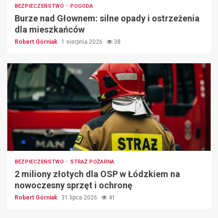
BEZPIECZEŃSTWO
POGODA
Burze nad Głownem: silne opady i ostrzeżenia
dla mieszkańców
Robert Górniak
1 sierpnia 2026
38
BEZPIECZEŃSTWO
STRAŻ POŻARNA
2 miliony złotych dla OSP w Łódzkiem na
nowoczesny sprzęt i ochronę
Robert Górniak
31 lipca 2026
41