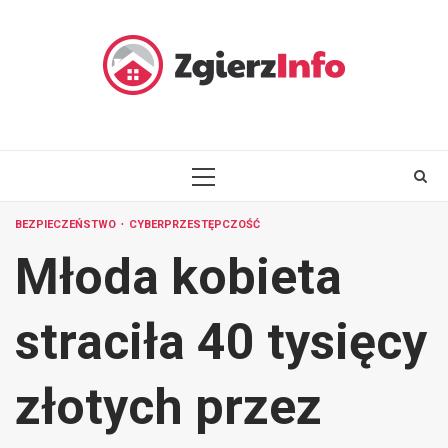
Skip
to
content
PRIMARY
MENU
BEZPIECZEŃSTWO
CYBERPRZESTĘPCZOŚĆ
Młoda kobieta
straciła 40 tysięcy
złotych przez