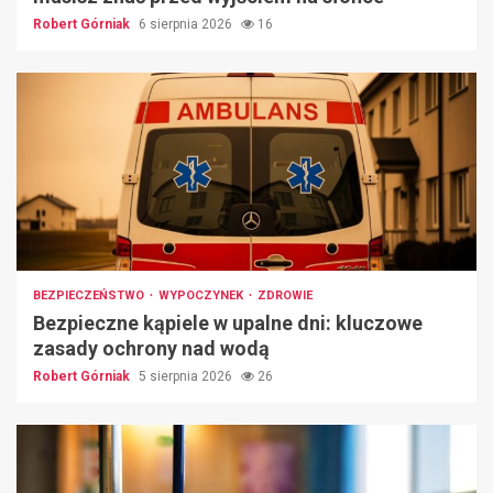
Robert Górniak
6 sierpnia 2026
16
BEZPIECZEŃSTWO
WYPOCZYNEK
ZDROWIE
Bezpieczne kąpiele w upalne dni: kluczowe
zasady ochrony nad wodą
Robert Górniak
5 sierpnia 2026
26