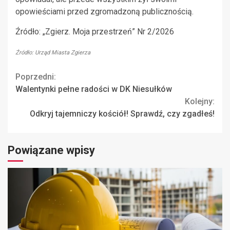
opowieściami przed zgromadzoną publicznością.
Źródło: „Zgierz. Moja przestrzeń” Nr 2/2026
Źródło: Urząd Miasta Zgierza
Continue
Poprzedni:
Walentynki pełne radości w DK Niesułków
Reading
Kolejny:
Odkryj tajemniczy kościół! Sprawdź, czy zgadłeś!
Powiązane wpisy