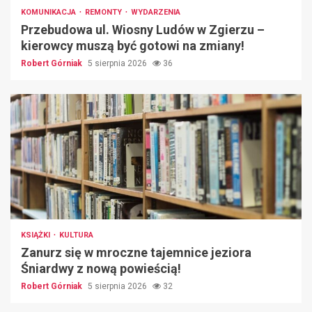
KOMUNIKACJA
REMONTY
WYDARZENIA
Przebudowa ul. Wiosny Ludów w Zgierzu –
kierowcy muszą być gotowi na zmiany!
Robert Górniak
5 sierpnia 2026
36
KSIĄŻKI
KULTURA
Zanurz się w mroczne tajemnice jeziora
Śniardwy z nową powieścią!
Robert Górniak
5 sierpnia 2026
32