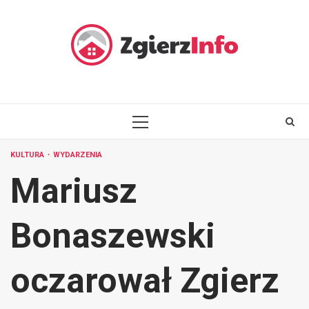
Skip
to
content
PRIMARY
MENU
KULTURA
WYDARZENIA
Mariusz
Bonaszewski
oczarował Zgierz