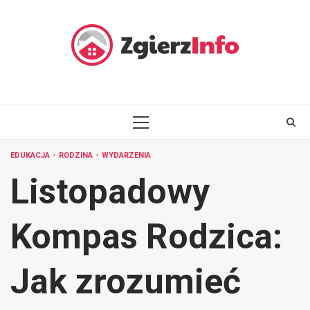
Skip
to
content
PRIMARY
MENU
EDUKACJA
RODZINA
WYDARZENIA
Listopadowy
Kompas Rodzica:
Jak zrozumieć