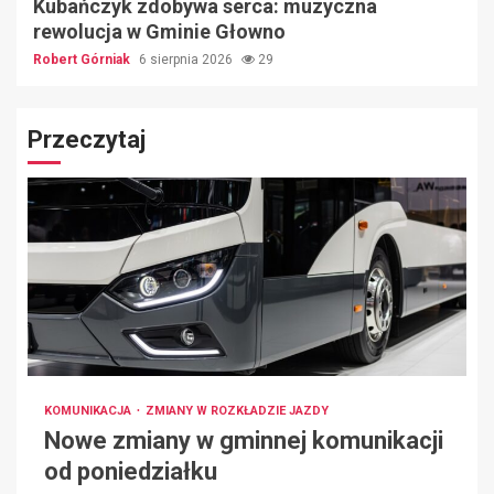
Kubańczyk zdobywa serca: muzyczna
rewolucja w Gminie Głowno
Robert Górniak
6 sierpnia 2026
29
Przeczytaj
KOMUNIKACJA
ZMIANY W ROZKŁADZIE JAZDY
Nowe zmiany w gminnej komunikacji
od poniedziałku