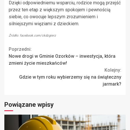
Dzięki odpowiedniemu wsparciu, rodzice mogą przejść
przez ten etap z większym spokojem i pewnością
siebie, co owocuje lepszym zrozumieniem i
silniejszymi więziami z dzieckiem.
Źródło: facebook.com/ckdzgierz
Continue
Poprzedni:
Nowe drogi w Gminie Ozorków – inwestycja, która
Reading
zmieni życie mieszkańców!
Kolejny:
Gdzie w tym roku wybierzemy się na świąteczny
jarmark?
Powiązane wpisy