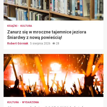
KSIĄŻKI
KULTURA
Zanurz się w mroczne tajemnice jeziora
Śniardwy z nową powieścią!
Robert Górniak
5 sierpnia 2026
28
KULTURA
WYDARZENIA