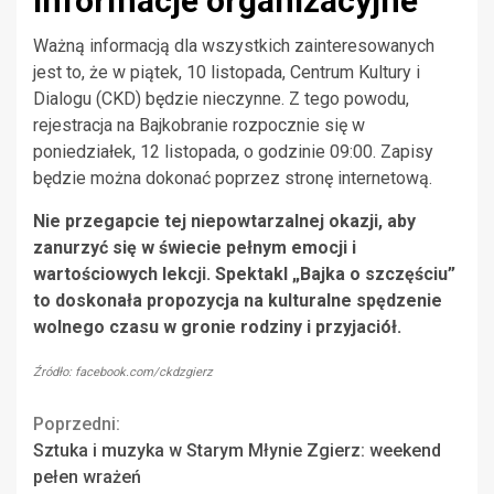
Informacje organizacyjne
Ważną informacją dla wszystkich zainteresowanych
jest to, że w piątek, 10 listopada, Centrum Kultury i
Dialogu (CKD) będzie nieczynne. Z tego powodu,
rejestracja na Bajkobranie rozpocznie się w
poniedziałek, 12 listopada, o godzinie 09:00. Zapisy
będzie można dokonać poprzez stronę internetową.
Nie przegapcie tej niepowtarzalnej okazji, aby
zanurzyć się w świecie pełnym emocji i
wartościowych lekcji. Spektakl „Bajka o szczęściu”
to doskonała propozycja na kulturalne spędzenie
wolnego czasu w gronie rodziny i przyjaciół.
Źródło: facebook.com/ckdzgierz
Continue
Poprzedni:
Sztuka i muzyka w Starym Młynie Zgierz: weekend
Reading
pełen wrażeń