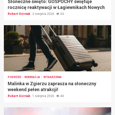
Słoneczne święto: GOSPOCHY świętuje
rocznicę reaktywacji w Łagiewnikach Nowych
Robert Górniak
3 sierpnia 2026
34
PODRÓŻE
REKREACJA
WYDARZENIA
Malinka w Zgierzu zaprasza na słoneczny
weekend pełen atrakcji!
Robert Górniak
1 sierpnia 2026
44