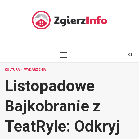
Skip
to
content
PRIMARY
MENU
KULTURA
WYDARZENIA
Listopadowe
Bajkobranie z
TeatRyle: Odkryj