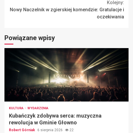
Kolejny:
Nowy Naczelnik w zgierskiej komendzie: Gratulacje i
oczekiwania
Powiązane wpisy
KULTURA
WYDARZENIA
Kubańczyk zdobywa serca: muzyczna
rewolucja w Gminie Głowno
Robert Górniak
6 sierpnia 2026
22