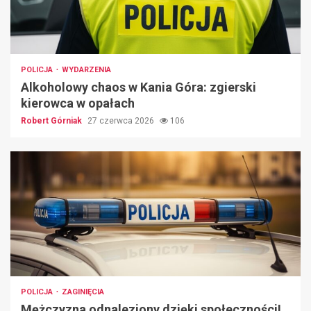
POLICJA
WYDARZENIA
Alkoholowy chaos w Kania Góra: zgierski
kierowca w opałach
Robert Górniak
27 czerwca 2026
106
POLICJA
ZAGINIĘCIA
Mężczyzna odnaleziony dzięki społeczności!