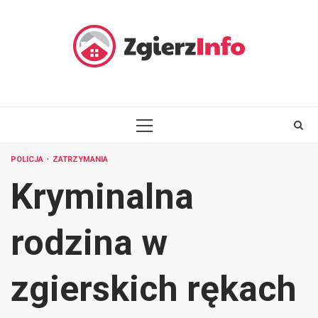
Skip
to
content
PRIMARY
MENU
POLICJA
ZATRZYMANIA
Kryminalna
rodzina w
zgierskich rękach