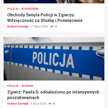
POLICJA
WYDARZENIA
Obchody Święta Policji w Zgierzu:
Wdzięczność za Służbę i Poświęcenie
Robert Górniak
17 lipca 2026
93
POLICJA
WYPADKI
Zgierz: Pawła D. odnaleziono po intensywnych
poszukiwaniach
Robert Górniak
9 lipca 2026
95