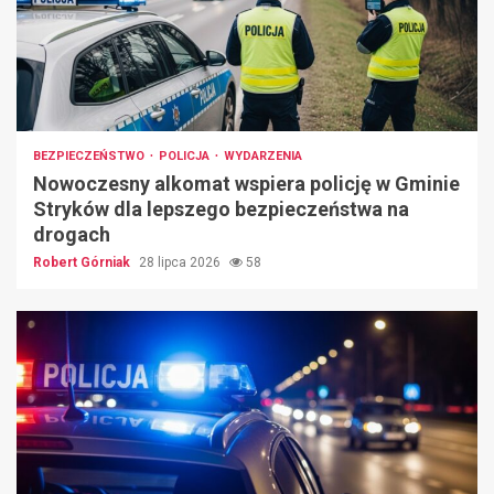
BEZPIECZEŃSTWO
POLICJA
WYDARZENIA
Nowoczesny alkomat wspiera policję w Gminie
Stryków dla lepszego bezpieczeństwa na
drogach
Robert Górniak
28 lipca 2026
58