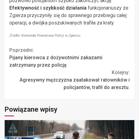
pozwoliło policjantom szybko zakończyć akcję.
Efektywność i szybkość działania
funkcjonariuszy ze
Zgierza przyczyniły się do sprawnego przebiegu całej
operacji, a dwójka poszukiwanych trafiła za kraty.
Źródło: Komenda Powiatowa Policji w Zgierzu
Continue
Poprzedni:
Pijany kierowca z dożywotnimi zakazami
Reading
zatrzymany przez policję
Kolejny:
Agresywny mężczyzna zaatakował ratowników i
policjantów, trafił do aresztu.
Powiązane wpisy