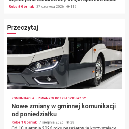
Robert Górniak
27 czerwca 2026
119
Przeczytaj
KOMUNIKACJA
ZMIANY W ROZKŁADZIE JAZDY
Nowe zmiany w gminnej komunikacji
od poniedziałku
Robert Górniak
7 sierpnia 2026
28
Od 10 sierpnia 2026 roku pasażerowie korzystający