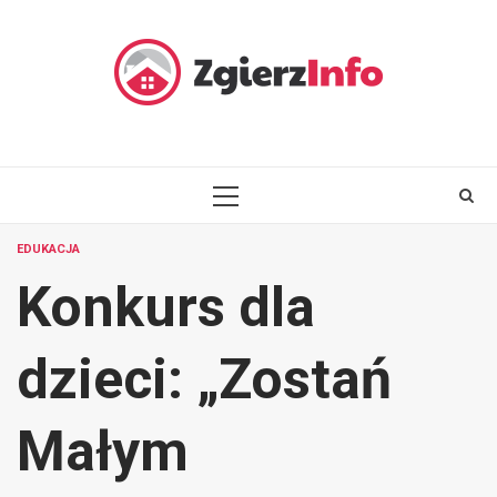
Skip
to
content
PRIMARY
MENU
EDUKACJA
Konkurs dla
dzieci: „Zostań
Małym