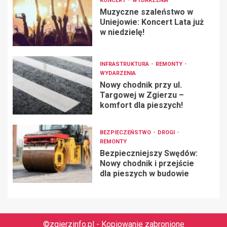
KONCERT
WYDARZENIA
Muzyczne szaleństwo w
Uniejowie: Koncert Lata już
w niedzielę!
INFRASTRUKTURA
REMONTY
WYDARZENIA
Nowy chodnik przy ul.
Targowej w Zgierzu –
komfort dla pieszych!
BEZPIECZEŃSTWO
DROGI
REMONTY
Bezpieczniejszy Swędów:
Nowy chodnik i przejście
dla pieszych w budowie
©zgierzinfo.pl - Kopiowanie zabronione