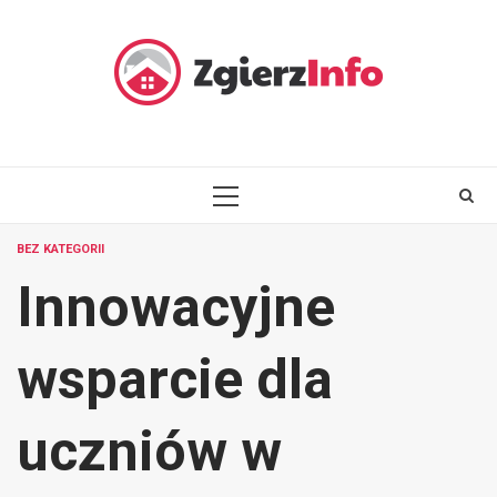
Skip
to
content
PRIMARY
MENU
BEZ KATEGORII
Innowacyjne
wsparcie dla
uczniów w