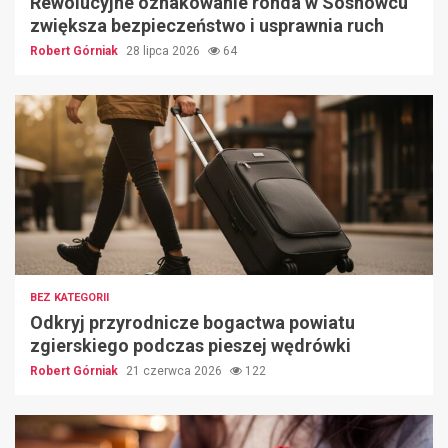
Rewolucyjne oznakowanie ronda w Sosnowcu
zwiększa bezpieczeństwo i usprawnia ruch
Robert Górniak
28 lipca 2026
64
BEZ KATEGORII
Odkryj przyrodnicze bogactwa powiatu
zgierskiego podczas pieszej wędrówki
Robert Górniak
21 czerwca 2026
122