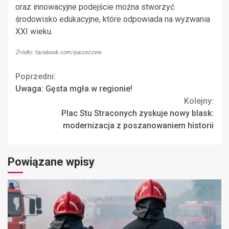
oraz innowacyjne podejście można stworzyć
środowisko edukacyjne, które odpowiada na wyzwania
XXI wieku.
Źródło: facebook.com/parzeczew
Continue
Poprzedni:
Uwaga: Gęsta mgła w regionie!
Reading
Kolejny:
Plac Stu Straconych zyskuje nowy blask:
modernizacja z poszanowaniem historii
Powiązane wpisy