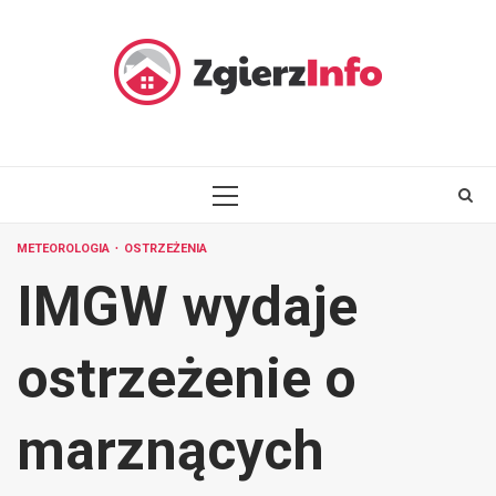
Skip
to
content
PRIMARY
MENU
METEOROLOGIA
OSTRZEŻENIA
IMGW wydaje
ostrzeżenie o
marznących