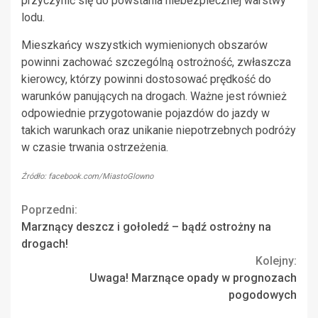
przyczynić się do powstania niebezpiecznej warstwy
lodu.
Mieszkańcy wszystkich wymienionych obszarów
powinni zachować szczególną ostrożność, zwłaszcza
kierowcy, którzy powinni dostosować prędkość do
warunków panujących na drogach. Ważne jest również
odpowiednie przygotowanie pojazdów do jazdy w
takich warunkach oraz unikanie niepotrzebnych podróży
w czasie trwania ostrzeżenia.
Źródło: facebook.com/MiastoGlowno
Continue
Poprzedni:
Marznący deszcz i gołoledź – bądź ostrożny na
Reading
drogach!
Kolejny:
Uwaga! Marznące opady w prognozach
pogodowych