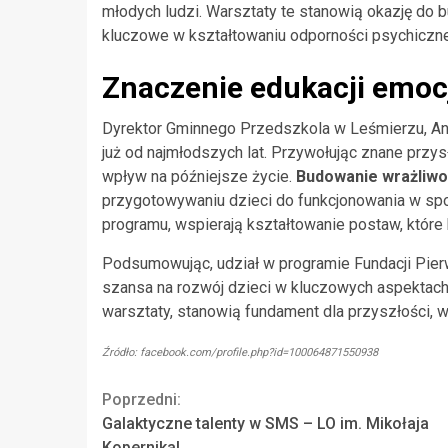
młodych ludzi. Warsztaty te stanowią okazję do b
kluczowe w kształtowaniu odporności psychicznej
Znaczenie edukacji emoc
Dyrektor Gminnego Przedszkola w Leśmierzu, Ann
już od najmłodszych lat. Przywołując znane przy
wpływ na późniejsze życie.
Budowanie wrażliwoś
przygotowywaniu dzieci do funkcjonowania w społ
programu, wspierają kształtowanie postaw, które
Podsumowując, udział w programie Fundacji Pierw
szansa na rozwój dzieci w kluczowych aspektach ży
warsztaty, stanowią fundament dla przyszłości, w
Źródło: facebook.com/profile.php?id=100064871550938
Continue
Poprzedni:
Galaktyczne talenty w SMS – LO im. Mikołaja
Reading
Kopernika!