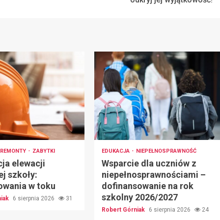
REMONTY
ZABYTKI
EDUKACJA
NIEPEŁNOSPRAWNOŚĆ
ja elewacji
Wsparcie dla uczniów z
ej szkoły:
niepełnosprawnościami –
owania w toku
dofinansowanie na rok
szkolny 2026/2027
niak
6 sierpnia 2026
31
Robert Górniak
6 sierpnia 2026
24