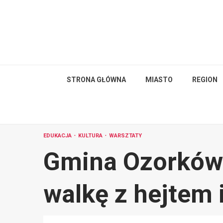
Skip
to
content
STRONA GŁÓWNA
MIASTO
REGION
EDUKACJA
KULTURA
WARSZTATY
Gmina Ozorków 
walkę z hejtem