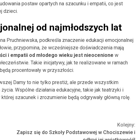
udowania postaw opartych na szacunku i empatii, co jest
 dzieci.
jonalnej od najmłodszych lat
a Pruchniewska, podkreśla znaczenie edukacji emocjonalnej
słowie, przypomina, że wcześniejsze doświadczenia mają
ci i empatii od młodego wieku jest nieocenione
w
eczeństwie. Takie inicjatywy, jak te realizowane w ramach
 będą procentowały w przyszłości.
szej Damy to nie tylko prestiż, ale przede wszystkim
cia. Wspólne działania edukacyjne, takie jak teatrzyki i
 której szacunek i zrozumienie będą odgrywały główną rolę.
Kolejny:
Zapisz się do Szkoły Podstawowej w Chociszewie i
odkryj jej wyjątkowość!