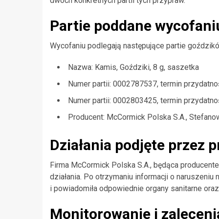
dwóch konkretnych partii tych przypraw.
Partie poddane wycofani
Wycofaniu podlegają następujące partie goździk
Nazwa: Kamis, Goździki, 8 g, saszetka
Numer partii: 0002787537, termin przydatno
Numer partii: 0002803425, termin przydatno
Producent: McCormick Polska S.A., Stefano
Działania podjęte przez 
Firma McCormick Polska S.A., będąca producent
działania. Po otrzymaniu informacji o naruszeniu
i powiadomiła odpowiednie organy sanitarne oraz
Monitorowanie i zalecen