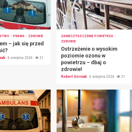
ŃSTWO
PRAWA
ZDROWIE
ZANIECZYSZCZENIE POWIETRZA
ZDROWIE
em – jak się przed
Ostrzeżenie o wysokim
nić?
poziomie ozonu w
niak
6 sierpnia 2026
21
powietrzu – dbaj o
zdrowie!
Robert Górniak
6 sierpnia 2026
21