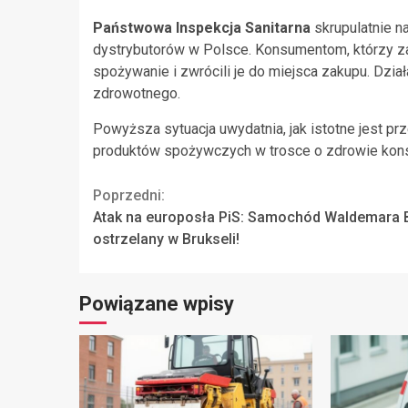
Państwowa Inspekcja Sanitarna
skrupulatnie n
dystrybutorów w Polsce. Konsumentom, którzy zaku
spożywanie i zwrócili je do miejsca zakupu. Dzi
zdrowotnego.
Powyższa sytuacja uwydatnia, jak istotne jest p
produktów spożywczych w trosce o zdrowie ko
Continue
Poprzedni:
Atak na europosła PiS: Samochód Waldemara 
Reading
ostrzelany w Brukseli!
Powiązane wpisy