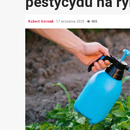
pestycydu na ry
Robert Górniak
17 września 2025
488