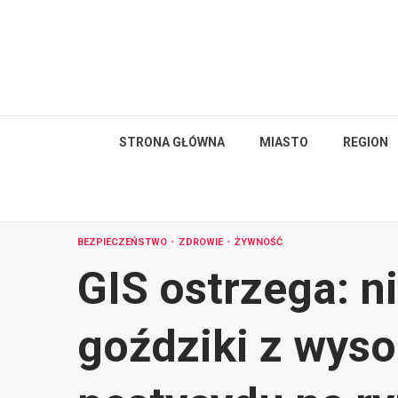
Skip
to
content
STRONA GŁÓWNA
MIASTO
REGION
BEZPIECZEŃSTWO
ZDROWIE
ŻYWNOŚĆ
GIS ostrzega: n
goździki z wy