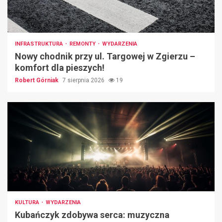
INFRASTRUKTURA
REMONTY
WYDARZENIA
Nowy chodnik przy ul. Targowej w Zgierzu –
komfort dla pieszych!
Robert Górniak
7 sierpnia 2026
19
KULTURA
WYDARZENIA
Kubańczyk zdobywa serca: muzyczna