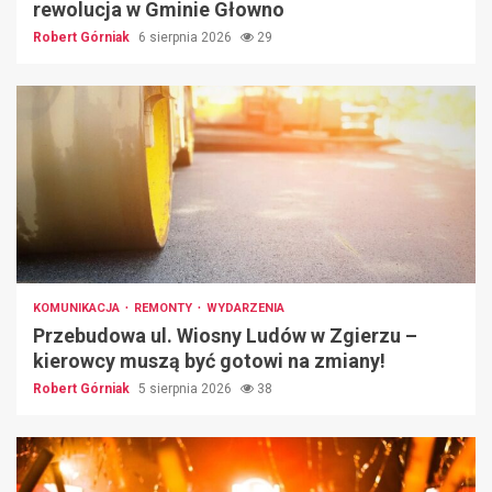
rewolucja w Gminie Głowno
Robert Górniak
6 sierpnia 2026
29
KOMUNIKACJA
REMONTY
WYDARZENIA
Przebudowa ul. Wiosny Ludów w Zgierzu –
kierowcy muszą być gotowi na zmiany!
Robert Górniak
5 sierpnia 2026
38