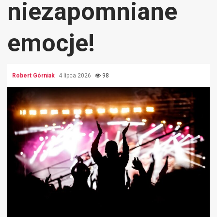
niezapomniane
emocje!
Robert Górniak
4 lipca 2026
98