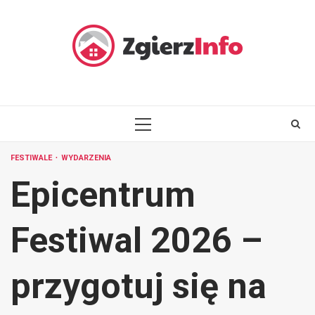
Skip
to
content
PRIMARY
MENU
FESTIWALE
WYDARZENIA
Epicentrum
Festiwal 2026 –
przygotuj się na