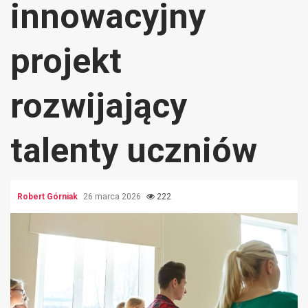
innowacyjny
projekt
rozwijający
talenty uczniów
Robert Górniak
26 marca 2026
222