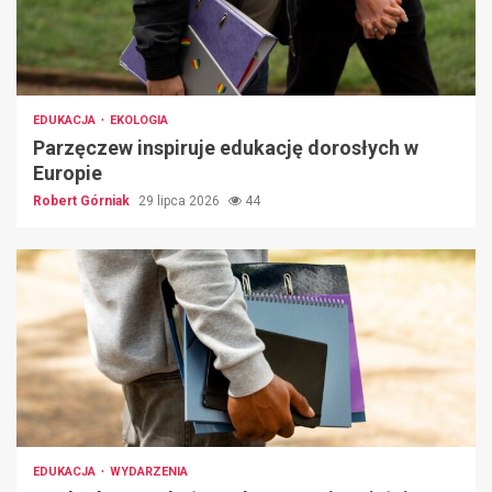
EDUKACJA
EKOLOGIA
Parzęczew inspiruje edukację dorosłych w
Europie
Robert Górniak
29 lipca 2026
44
EDUKACJA
WYDARZENIA