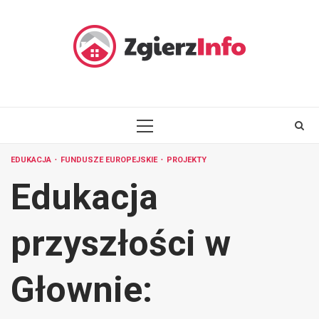
Skip
to
content
PRIMARY
MENU
EDUKACJA
FUNDUSZE EUROPEJSKIE
PROJEKTY
Edukacja
przyszłości w
Głownie: