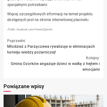
specjalnymi potrzebami.
Więcej szczegółowych informacji na temat projektu
dostępnych jest na stronie internetowej placówki.
Źródło: facebook.com/PowiatZgierski
Continue
Poprzedni:
Młodzież z Parzęczewa rywalizuje w eliminacjach
Reading
turnieju wiedzy pożarniczej!
Kolejny:
Gmina Ozorków angażuje dzieci w walkę z hejtem i
emocjami
Powiązane wpisy