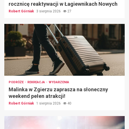
rocznicę reaktywacji w Łagiewnikach Nowych
Robert Górniak
3 sierpnia 2026
27
PODRÓŻE
REKREACJA
WYDARZENIA
Malinka w Zgierzu zaprasza na słoneczny
weekend pełen atrakcji!
Robert Górniak
1 sierpnia 2026
40