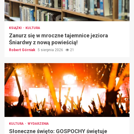
KSIĄŻKI
KULTURA
Zanurz się w mroczne tajemnice jeziora
Śniardwy z nową powieścią!
Robert Górniak
5 sierpnia 2026
21
KULTURA
WYDARZENIA
Słoneczne święto: GOSPOCHY świętuje