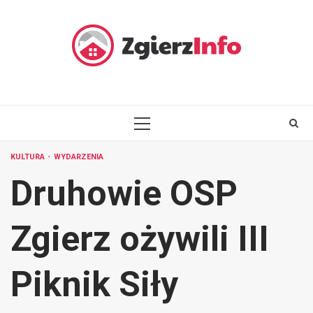
Skip
to
content
PRIMARY
MENU
KULTURA
WYDARZENIA
Druhowie OSP
Zgierz ożywili III
Piknik Siły