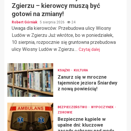
Zgierzu – kierowcy muszą być
gotowi na zmiany!
Robert Górniak
5 sierpnia 2026
24
Uwaga dla kierowców: Przebudowa ulicy Wiosny
Ludów w Zgierzu Już wkrótce, bo w poniedziałek,
10 sierpnia, rozpocznie się gruntowna przebudowa
ulicy Wiosny Ludów w Zgierzu....
Czytaj dalej
KSIĄŻKI
KULTURA
Zanurz się w mroczne
tajemnice jeziora Śniardwy
z nową powieścią!
BEZPIECZEŃSTWO
WYPOCZYNEK
ZDROWIE
Bezpieczne kąpiele w
upalne dni: kluczowe
zasady ochrony nad wodą