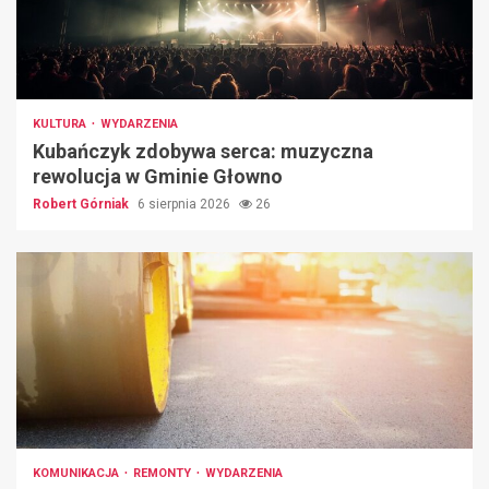
KULTURA
WYDARZENIA
Kubańczyk zdobywa serca: muzyczna
rewolucja w Gminie Głowno
Robert Górniak
6 sierpnia 2026
26
KOMUNIKACJA
REMONTY
WYDARZENIA