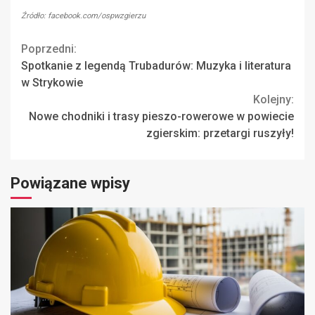
Źródło: facebook.com/ospwzgierzu
Continue
Poprzedni:
Spotkanie z legendą Trubadurów: Muzyka i literatura
Reading
w Strykowie
Kolejny:
Nowe chodniki i trasy pieszo-rowerowe w powiecie
zgierskim: przetargi ruszyły!
Powiązane wpisy