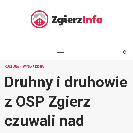
Skip
to
content
PRIMARY
MENU
KULTURA
WYDARZENIA
Druhny i druhowie
z OSP Zgierz
czuwali nad