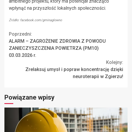
ambitnego projektu, który ma potencjał znacząco
wpłynąć na przyszłość lokalnych społeczności.
Źródło: facebook.com/gminaglowno
Continue
Poprzedni:
ALARM – ZAGROŻENIE ZDROWIA Z POWODU
Reading
ZANIECZYSZCZENIA POWIETRZA (PM10)
03.03.2026 r.
Kolejny:
Zrelaksuj umysł i popraw koncentrację dzięki
neuroterapii w Zgierzu!
Powiązane wpisy