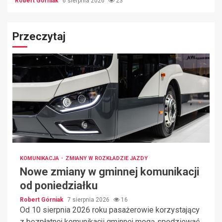
Robert Górniak
6 sierpnia 2026
23
Przeczytaj
KOMUNIKACJA
ZMIANY W ROZKŁADZIE JAZDY
Nowe zmiany w gminnej komunikacji
od poniedziałku
Robert Górniak
7 sierpnia 2026
16
Od 10 sierpnia 2026 roku pasażerowie korzystający
z bezpłatnej komunikacji gminnej mogą spodziewać