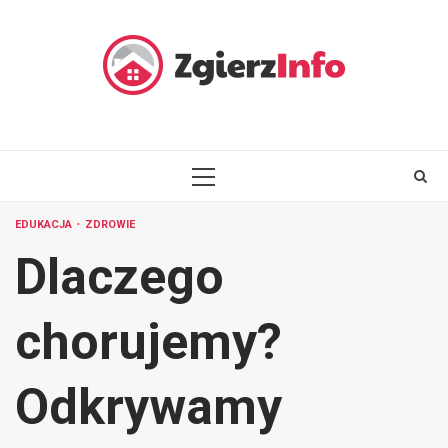
Skip
to
content
PRIMARY
MENU
EDUKACJA
ZDROWIE
Dlaczego
chorujemy?
Odkrywamy