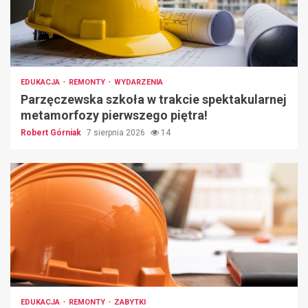
EDUKACJA
REMONTY
WYDARZENIA
Parzęczewska szkoła w trakcie spektakularnej
metamorfozy pierwszego piętra!
Robert Górniak
7 sierpnia 2026
14
EDUKACJA
REMONTY
ZABYTKI