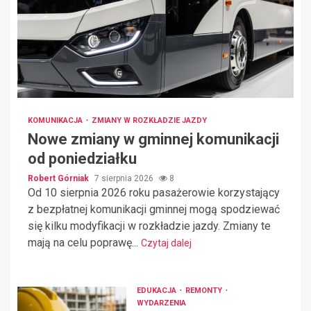
KOMUNIKACJA
ZMIANY W ROZKŁADZIE JAZDY
Nowe zmiany w gminnej komunikacji
od poniedziałku
Robert Górniak
7 sierpnia 2026
8
Od 10 sierpnia 2026 roku pasażerowie korzystający
z bezpłatnej komunikacji gminnej mogą spodziewać
się kilku modyfikacji w rozkładzie jazdy. Zmiany te
mają na celu poprawę...
Czytaj dalej
EDUKACJA
REMONTY
WYDARZENIA