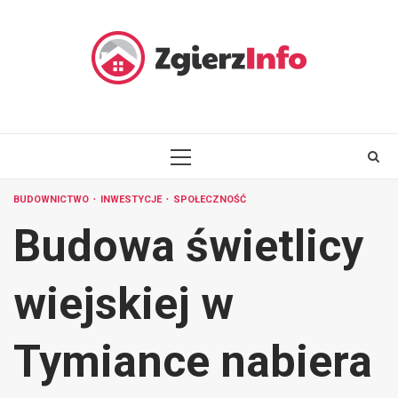
Skip
to
content
PRIMARY
MENU
BUDOWNICTWO
INWESTYCJE
SPOŁECZNOŚĆ
Budowa świetlicy
wiejskiej w
Tymiance nabiera