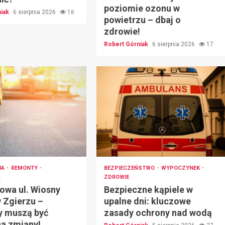
poziomie ozonu w
niak
6 sierpnia 2026
16
powietrzu – dbaj o
zdrowie!
Robert Górniak
6 sierpnia 2026
17
JA
REMONTY
BEZPIECZEŃSTWO
WYPOCZYNEK
A
ZDROWIE
owa ul. Wiosny
Bezpieczne kąpiele w
 Zgierzu –
upalne dni: kluczowe
y muszą być
zasady ochrony nad wodą
na zmiany!