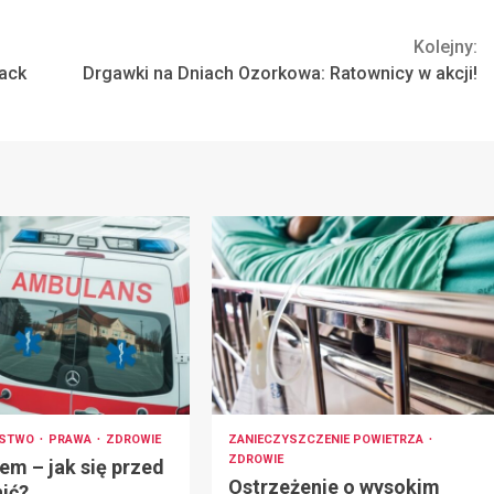
Kolejny:
back
Drgawki na Dniach Ozorkowa: Ratownicy w akcji!
ŃSTWO
PRAWA
ZDROWIE
ZANIECZYSZCZENIE POWIETRZA
ZDROWIE
em – jak się przed
Ostrzeżenie o wysokim
nić?