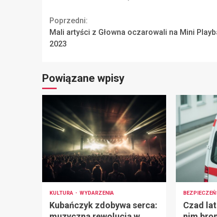
Continue
Poprzedni:
Mali artyści z Głowna oczarowali na Mini Play
Reading
2023
Powiązane wpisy
KULTURA
WYDARZENIA
BEZPIECZE
Kubańczyk zdobywa serca:
Czad lat
muzyczna rewolucja w
nim bro