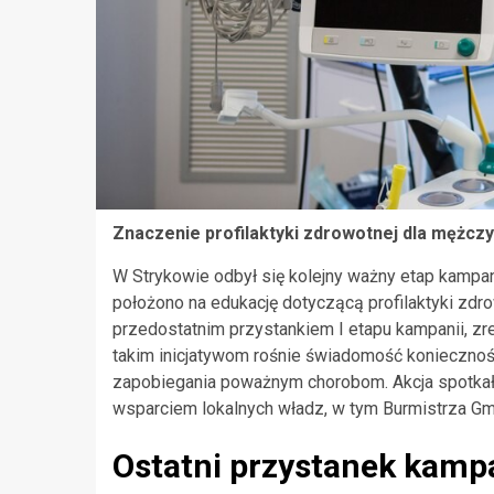
Znaczenie profilaktyki zdrowotnej dla mężcz
W Strykowie odbył się kolejny ważny etap kampan
położono na edukację dotyczącą profilaktyki zd
przedostatnim przystankiem I etapu kampanii, zre
takim inicjatywom rośnie świadomość konieczności
zapobiegania poważnym chorobom. Akcja spotka
wsparciem lokalnych władz, w tym Burmistrza Gmi
Ostatni przystanek kamp