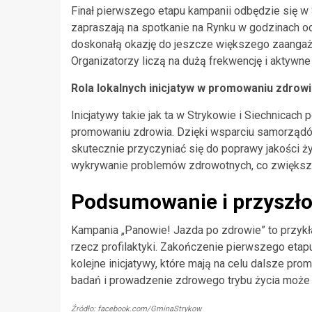
Finał pierwszego etapu kampanii odbędzie się w S
zapraszają na spotkanie na Rynku w godzinach o
doskonałą okazję do jeszcze większego zaangaż
Organizatorzy liczą na dużą frekwencję i aktyw
Rola lokalnych inicjatyw w promowaniu zdrow
Inicjatywy takie jak ta w Strykowie i Siechnicach 
promowaniu zdrowia. Dzięki wsparciu samorząd
skutecznie przyczyniać się do poprawy jakości ż
wykrywanie problemów zdrowotnych, co zwiększa
Podsumowanie i przyszło
Kampania „Panowie! Jazda po zdrowie” to przykład
rzecz profilaktyki. Zakończenie pierwszego etapu
kolejne inicjatywy, które mają na celu dalsze pr
badań i prowadzenie zdrowego trybu życia może
Źródło: facebook.com/GminaStrykow