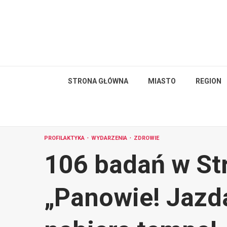
Skip
to
content
STRONA GŁÓWNA
MIASTO
REGION
PROFILAKTYKA
WYDARZENIA
ZDROWIE
106 badań w St
„Panowie! Jazd