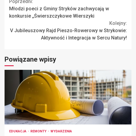
Continue
Poprzedni:
Młodzi poeci z Gminy Stryków zachwycają w
Reading
konkursie „Świerszczykowe Wierszyki
Kolejny:
V Jubileuszowy Rajd Pieszo-Rowerowy w Strykowie:
Aktywność i Integracja w Sercu Natury!
Powiązane wpisy
EDUKACJA
REMONTY
WYDARZENIA