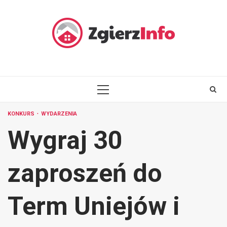
Skip
to
content
PRIMARY
MENU
KONKURS
WYDARZENIA
Wygraj 30
zaproszeń do
Term Uniejów i