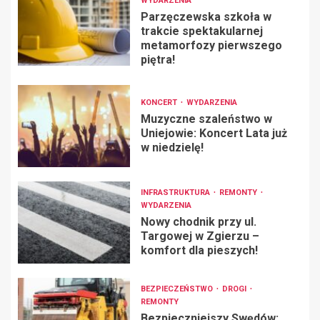
WYDARZENIA
Parzęczewska szkoła w
trakcie spektakularnej
metamorfozy pierwszego
piętra!
KONCERT
WYDARZENIA
Muzyczne szaleństwo w
Uniejowie: Koncert Lata już
w niedzielę!
INFRASTRUKTURA
REMONTY
WYDARZENIA
Nowy chodnik przy ul.
Targowej w Zgierzu –
komfort dla pieszych!
BEZPIECZEŃSTWO
DROGI
REMONTY
Bezpieczniejszy Swędów: