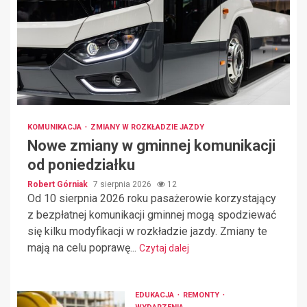
KOMUNIKACJA
ZMIANY W ROZKŁADZIE JAZDY
Nowe zmiany w gminnej komunikacji
od poniedziałku
Robert Górniak
7 sierpnia 2026
12
Od 10 sierpnia 2026 roku pasażerowie korzystający
z bezpłatnej komunikacji gminnej mogą spodziewać
się kilku modyfikacji w rozkładzie jazdy. Zmiany te
mają na celu poprawę...
Czytaj dalej
EDUKACJA
REMONTY