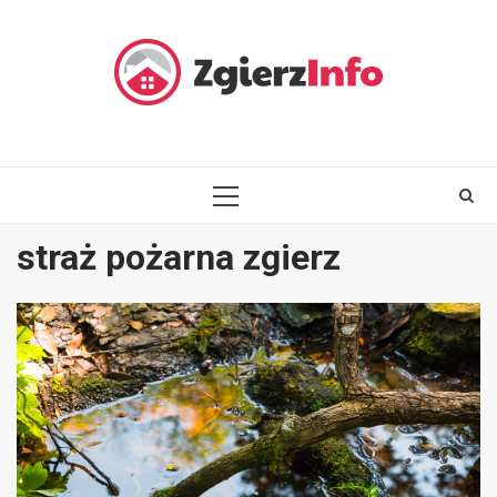
Skip
to
content
PRIMARY
MENU
straż pożarna zgierz