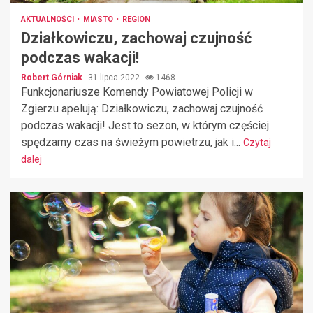
AKTUALNOŚCI
MIASTO
REGION
Działkowiczu, zachowaj czujność
podczas wakacji!
Robert Górniak
31 lipca 2022
1468
Funkcjonariusze Komendy Powiatowej Policji w
Zgierzu apelują: Działkowiczu, zachowaj czujność
podczas wakacji! Jest to sezon, w którym częściej
spędzamy czas na świeżym powietrzu, jak i...
Czytaj
dalej