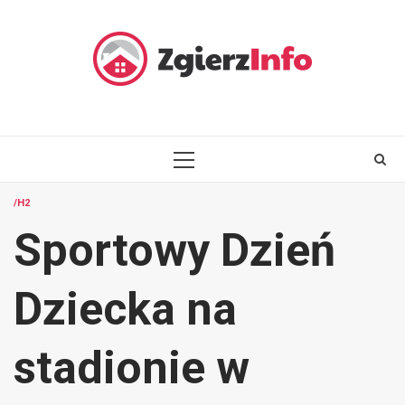
Skip
to
content
PRIMARY
MENU
/H2
Sportowy Dzień
Dziecka na
stadionie w