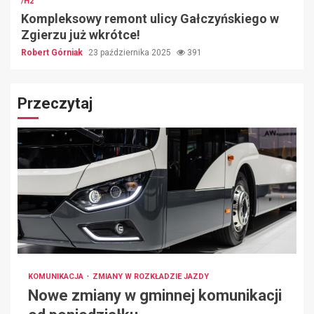
/H2
Kompleksowy remont ulicy Gałczyńskiego w
Zgierzu już wkrótce!
Robert Górniak
23 października 2025
391
Przeczytaj
KOMUNIKACJA
ZMIANY W ROZKŁADZIE JAZDY
Nowe zmiany w gminnej komunikacji