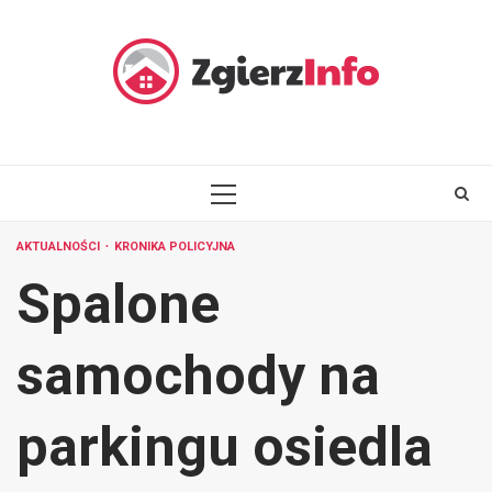
Skip
to
content
PRIMARY
MENU
AKTUALNOŚCI
KRONIKA POLICYJNA
Spalone
samochody na
parkingu osiedla