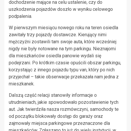
dochodzenie mające na celu ustalenie, czy do
uszkodzenia pojazdów doszło w wyniku celowego
podpalenia.
W pierwszym miesiącu nowego roku na teren osiedla
zawitały trzy pojazdy dostawcze. Kierujący nimi
mężczyźni zostawili tam swoje auta, które wcześniej
nigdy nie były notowane na tym parkingu. Nieznajomi
dla mieszkańców osiedla panowie wydali się
podejrzani. Po krótkim czasie opuścili obszar parkingu,
korzystając z innego pojazdu typu van, który po nich
przyjechał – takie obserwacje przekazała nam jedna z
mieszkanek.
Dalszą część relacji stanowiły informacje o
utrudnieniach, jakie spowodowało pozostawienie tych
aut. Jak twierdziła nasza rozmówczyni, samochody te
od początku blokowały dostęp do garaży oraz
zajmowały miejsca parkingowe przeznaczone dla
mieszkańców. Zgłaszano to już do wielu instytucji, w