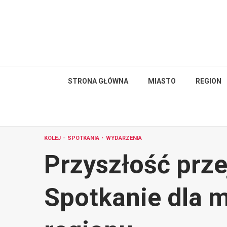
Skip
to
content
STRONA GŁÓWNA
MIASTO
REGION
KOLEJ
SPOTKANIA
WYDARZENIA
Przyszłość prz
Spotkanie dla 