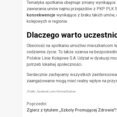
Tematyka spotkania obejmuje zmiany wynikające
zawierania umów najmu przejazdów z PKP PLK S
konsekwencje
wynikające z braku takich umów, 
kolejowych w regionie.
Dlaczego warto uczestni
Obecność na spotkaniu umożliwi mieszkańcom l
codzienne życie. To także szansa na bezpośredn
Polskie Linie Kolejowe S.A. Udział w dyskusji 
potrzeb lokalnej społeczności.
Serdecznie zachęcamy wszystkich zainteresowany
zaangażowanie mogą mieć realny wpływ na przys
Źródło: facebook.com/GminaStrykow
Continue
Poprzedni:
Zgierz z tytułem „Szkoły Promującej Zdrowie”!
Reading