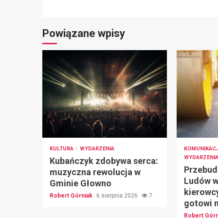
Powiązane wpisy
KULTURA
WYDARZENIA
KOMUNIKAC
WYDARZENI
Kubańczyk zdobywa serca:
Przebud
muzyczna rewolucja w
Ludów w
Gminie Głowno
kierowc
Robert Górniak
6 sierpnia 2026
7
gotowi 
Robert Gór