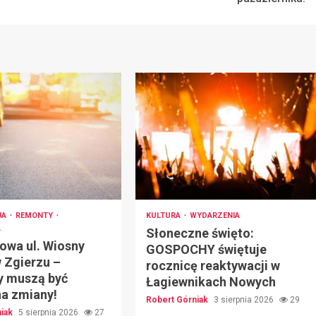
JA
REMONTY
KULTURA
WYDARZENIA
A
Słoneczne święto:
owa ul. Wiosny
GOSPOCHY świętuje
 Zgierzu –
rocznicę reaktywacji w
y muszą być
Łagiewnikach Nowych
na zmiany!
Robert Górniak
3 sierpnia 2026
29
niak
5 sierpnia 2026
27