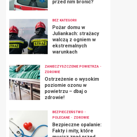
przed nim bronić?
BEZ KATEGORII
Pożar domu w
Juliankach: strażacy
walczą z ogniem w
ekstremalnych
warunkach
ZANIECZYSZCZENIE POWIETRZA
ZDROWIE
Ostrzeżenie o wysokim
poziomie ozonu w
powietrzu – dbaj o
zdrowie!
BEZPIECZEŃSTWO
POLECANE
ZDROWIE
Bezpieczne opalanie:
Fakty i mity, które
musisz znać przed